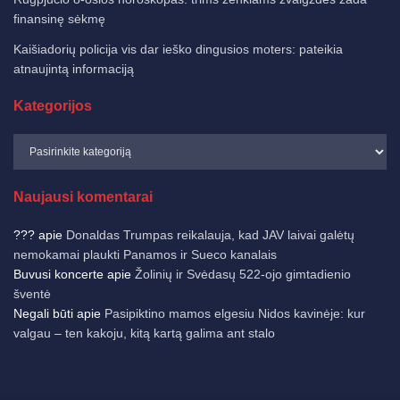
finansinę sėkmę
Kaišiadorių policija vis dar ieško dingusios moters: pateikia
atnaujintą informaciją
Kategorijos
Naujausi komentarai
???
apie
Donaldas Trumpas reikalauja, kad JAV laivai galėtų
nemokamai plaukti Panamos ir Sueco kanalais
Buvusi koncerte
apie
Žolinių ir Svėdasų 522-ojo gimtadienio
šventė
Negali būti
apie
Pasipiktino mamos elgesiu Nidos kavinėje: kur
valgau – ten kakoju, kitą kartą galima ant stalo