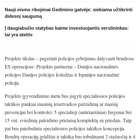
Nauji eismo ribojimai Gedimino gatvėje: siekiama užtikrinti
didesnį saugumą
Į daugiabučio statybas kaime investuojantis verslininkas:
tai yra ateitis
Projekto tikslas – pagerinti policijos gebėjimus dalyvauti bendrose
ES operacijose. Projekto partneriai – Danijos nacionalinės
policijos Danijos policijos koledžas ir Ispanijos nacionalinė
policija.
Projekto įgyvendinimo metu bus įsigyti specialiosios policijos
taktikos įrankiai masinių teisėtvarkos pažeidimų ar riaušių
prevencijai bei kontrolei: 5 specialieji (antiriaušiniai) furgonai bei
15 vnt. sviedinių paleidimo prietaisų komplektų su priedais. Taip
pat bus patobulinta specialiosios policijos taktikos koncepcija.
Bendrų operacijų įgūdžiai ir taktika bus tobulinami 2 stažuočių ir 4