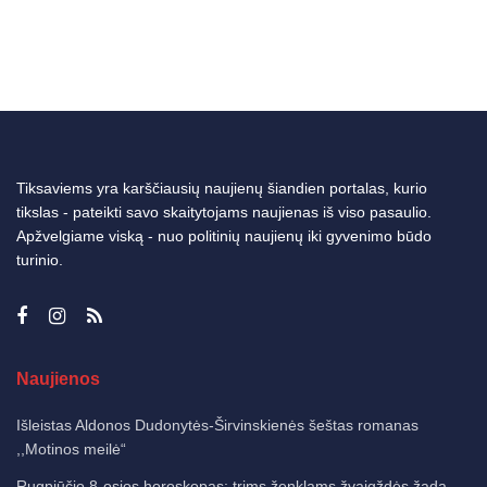
Tiksaviems yra karščiausių naujienų šiandien portalas, kurio
tikslas - pateikti savo skaitytojams naujienas iš viso pasaulio.
Apžvelgiame viską - nuo politinių naujienų iki gyvenimo būdo
turinio.
Naujienos
Išleistas Aldonos Dudonytės-Širvinskienės šeštas romanas
,,Motinos meilė“
Rugpjūčio 8-osios horoskopas: trims ženklams žvaigždės žada