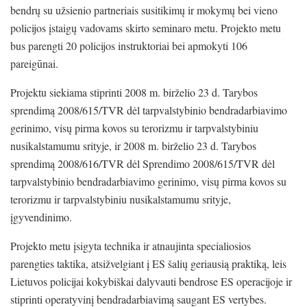
bendrų su užsienio partneriais susitikimų ir mokymų bei vieno
policijos įstaigų vadovams skirto seminaro metu. Projekto metu
bus parengti 20 policijos instruktoriai bei apmokyti 106
pareigūnai.
Projektu siekiama stiprinti 2008 m. birželio 23 d. Tarybos
sprendimą 2008/615/TVR dėl tarpvalstybinio bendradarbiavimo
gerinimo, visų pirma kovos su terorizmu ir tarpvalstybiniu
nusikalstamumu srityje, ir 2008 m. birželio 23 d. Tarybos
sprendimą 2008/616/TVR dėl Sprendimo 2008/615/TVR dėl
tarpvalstybinio bendradarbiavimo gerinimo, visų pirma kovos su
terorizmu ir tarpvalstybiniu nusikalstamumu srityje,
įgyvendinimo.
Projekto metu įsigyta technika ir atnaujinta specialiosios
parengties taktika, atsižvelgiant į ES šalių geriausią praktiką, leis
Lietuvos policijai kokybiškai dalyvauti bendrose ES operacijoje ir
stiprinti operatyvinį bendradarbiavimą saugant ES vertybes.