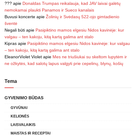
???
apie
Donaldas Trumpas reikalauja, kad JAV laivai galėtų
nemokamai plaukti Panamos ir Sueco kanalais
Buvusi koncerte
apie
Žolinių ir Svėdasų 522-ojo gimtadienio
šventė
Negali būti
apie
Pasipiktino mamos elgesiu Nidos kavinėje: kur
valgau – ten kakoju, kitą kartą galima ant stalo
Kipras
apie
Pasipiktino mamos elgesiu Nidos kavinėje: kur valgau
– ten kakoju, kitą kartą galima ant stalo
EleanorViolet Violet
apie
Mes ne triušiukai su skeltom lupytėm ir
ne ožkytės, kad salotų lapus valgyti prie cepelinų, blynų, košių
Tema
GYVENIMO BŪDAS
GYVŪNAI
KELIONĖS
LAISVALAIKIS
MAISTAS IR RECEPTAI