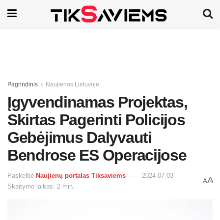
Pagrindinis
Naujienos Lietuvoje
Įgyvendinamas Projektas,
Skirtas Pagerinti Policijos
Gebėjimus Dalyvauti
Bendrose ES Operacijose
Paskelbė
Naujienų portalas Tiksaviems
2024-07-03
A
A
Skaitymo laikas: 2 min.