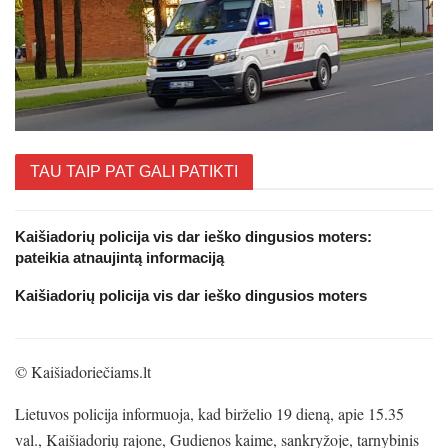
TAU TAIP PAT GALI PATIKTI
Kaišiadorių policija vis dar ieško dingusios moters:
pateikia atnaujintą informaciją
Kaišiadorių policija vis dar ieško dingusios moters
© Kaišiadoriečiams.lt
Lietuvos policija informuoja, kad birželio 19 dieną, apie 15.35
val., Kaišiadorių rajone, Gudienos kaime, sankryžoje, tarnybinis