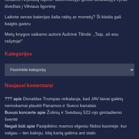
išvežtas į Vilniaus ligoninę
Laikote senas baterijas šalia raktų ar monetų? Ši klaida gali
baigtis gaisru
Metų knygos vaikams autorė Aušrinė Tilindė: „Taip, aš esu
rašytoja!“
Kategorijos
Naujausi komentarai
???
apie
Donaldas Trumpas reikalauja, kad JAV laivai galėtų
nemokamai plaukti Panamos ir Sueco kanalais
Buvusi koncerte
apie
Žolinių ir Svėdasų 522-ojo gimtadienio
šventė
Negali būti
apie
Pasipiktino mamos elgesiu Nidos kavinėje: kur
valgau – ten kakoju, kitą kartą galima ant stalo