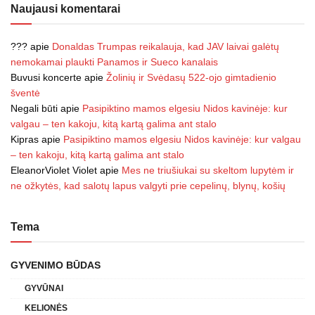
Naujausi komentarai
???
apie
Donaldas Trumpas reikalauja, kad JAV laivai galėtų
nemokamai plaukti Panamos ir Sueco kanalais
Buvusi koncerte
apie
Žolinių ir Svėdasų 522-ojo gimtadienio
šventė
Negali būti
apie
Pasipiktino mamos elgesiu Nidos kavinėje: kur
valgau – ten kakoju, kitą kartą galima ant stalo
Kipras
apie
Pasipiktino mamos elgesiu Nidos kavinėje: kur valgau
– ten kakoju, kitą kartą galima ant stalo
EleanorViolet Violet
apie
Mes ne triušiukai su skeltom lupytėm ir
ne ožkytės, kad salotų lapus valgyti prie cepelinų, blynų, košių
Tema
GYVENIMO BŪDAS
GYVŪNAI
KELIONĖS