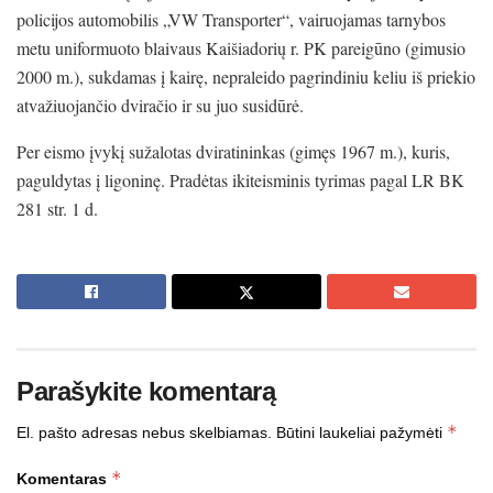
policijos automobilis „VW Transporter“, vairuojamas tarnybos
metu uniformuoto blaivaus Kaišiadorių r. PK pareigūno (gimusio
2000 m.), sukdamas į kairę, nepraleido pagrindiniu keliu iš priekio
atvažiuojančio dviračio ir su juo susidūrė.
Per eismo įvykį sužalotas dviratininkas (gimęs 1967 m.), kuris,
paguldytas į ligoninę. Pradėtas ikiteisminis tyrimas pagal LR BK
281 str. 1 d.
Parašykite komentarą
*
El. pašto adresas nebus skelbiamas.
Būtini laukeliai pažymėti
*
Komentaras