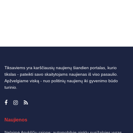
Tiksaviems yra karščiausių naujienų šiandien portalas, kurio
tikslas - pateikti savo skaitytojams naujienas iš viso pasaulio.
Apžvelgiame viską - nuo politinių naujienų iki gyvenimo būdo
turinio.
Naujienos
Nelaimė Anykščių rajone: automobilyje ginklu susižalojęs vyras