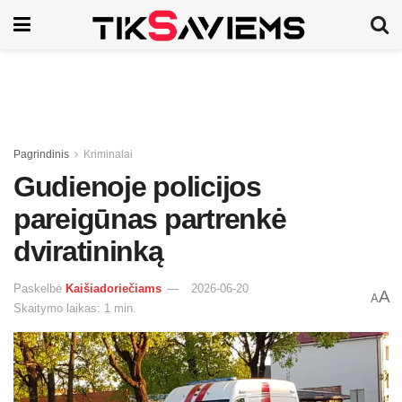
Pagrindinis
Kriminalai
Gudienoje policijos
pareigūnas partrenkė
dviratininką
Paskelbė
Kaišiadoriečiams
2026-06-20
A
A
Skaitymo laikas: 1 min.