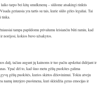
laiko tarpo bei kitų smulkmenų – siūlome atsakingi rinktis
da geriausia yra tartis su tais, kurie siūlo gėles legaliai. Tai
i tinka.
dažniausiai tampa papildomu privalumu leisiančiu būti ramiu, kad
ų ir norėjosi, kokios buvo užsakytos.
nos dalį, tačiau augant jų kainoms ir tuo pačiu apskritai didėjant ir
anas. Ypač dėl to, kad šiuo metu gėlių puokštes galima
s gyvų gėlių puokštės, kurios skirtos džiovinimui. Tokiu atveju
pa namų interjero puošmena, kuri skleidžia geras emocijas ir