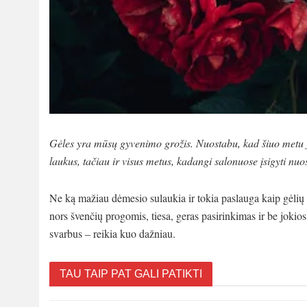
Gėles yra mūsų gyvenimo grožis. Nuostabu, kad šiuo metu jo
laukus, tačiau ir visus metus, kadangi salonuose įsigyti nuo
Ne ką mažiau dėmesio sulaukia ir tokia paslauga kaip gėlių
nors švenčių progomis, tiesa, geras pasirinkimas ir be joki
svarbus – reikia kuo dažniau.
TAU TAIP PAT GALI PATIKTI