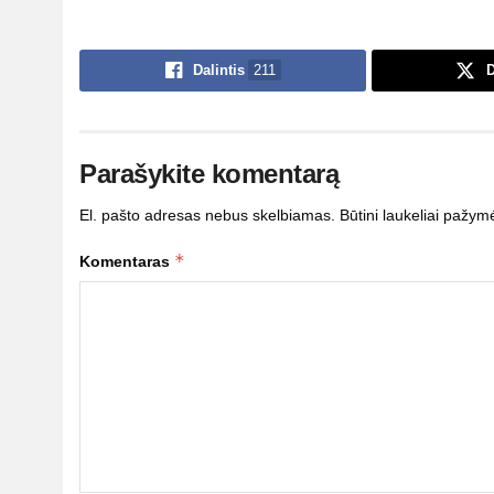
Dalintis
211
D
Parašykite komentarą
El. pašto adresas nebus skelbiamas.
Būtini laukeliai pažym
*
Komentaras