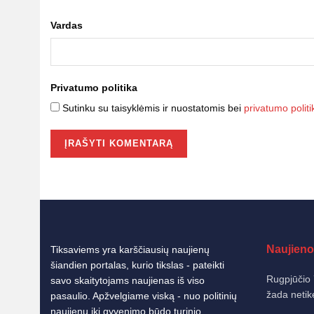
Vardas
Privatumo politika
Sutinku su taisyklėmis ir nuostatomis bei
privatumo politi
Naujieno
Tiksaviems yra karščiausių naujienų
šiandien portalas, kurio tikslas - pateikti
Rugpjūčio 
savo skaitytojams naujienas iš viso
žada netik
pasaulio. Apžvelgiame viską - nuo politinių
naujienų iki gyvenimo būdo turinio.