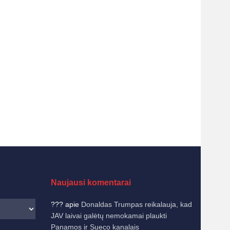
Naujausi komentarai
???
apie
Donaldas Trumpas reikalauja, kad
JAV laivai galėtų nemokamai plaukti
Panamos ir Sueco kanalais