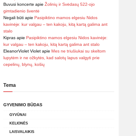
Buvusi koncerte
apie
Žolinių ir Svėdasų 522-ojo
gimtadienio šventė
Negali būti
apie
Pasipiktino mamos elgesiu Nidos
kavinėje: kur valgau – ten kakoju, kitą kartą galima ant
stalo
Kipras
apie
Pasipiktino mamos elgesiu Nidos kavinėje:
kur valgau – ten kakoju, kitą kartą galima ant stalo
EleanorViolet Violet
apie
Mes ne triušiukai su skeltom
lupytėm ir ne ožkytės, kad salotų lapus valgyti prie
cepelinų, blynų, košių
Tema
GYVENIMO BŪDAS
GYVŪNAI
KELIONĖS
LAISVALAIKIS