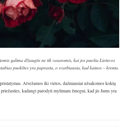
mis galima džiaugtis ne tik vasaromis, kai jos puošia Lietuvos
stabias puokštes yra paprasta, o svarbiausia, kad kainos – krenta.
 pristatymas. Atvežamos iki vietos, dažniausiai užsakomos kokių
os priežasties, kadangi parodyti mylimam žmogui, kad jis Jums yra