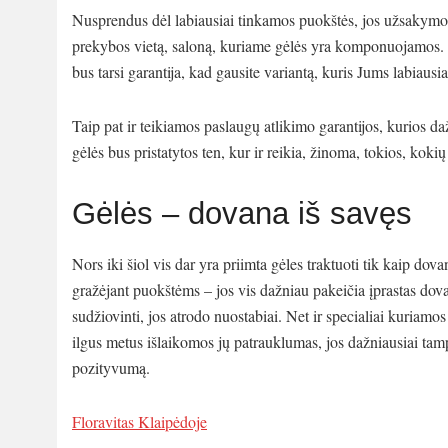
Nusprendus dėl labiausiai tinkamos puokštės, jos užsakymo 
prekybos vietą, saloną, kuriame gėlės yra komponuojamos. Visa
bus tarsi garantija, kad gausite variantą, kuris Jums labiausia
Taip pat ir teikiamos paslaugų atlikimo garantijos, kurios 
gėlės bus pristatytos ten, kur ir reikia, žinoma, tokios, koki
Gėlės – dovana iš savęs
Nors iki šiol vis dar yra priimta gėles traktuoti tik kaip dova
gražėjant puokštėms – jos vis dažniau pakeičia įprastas dov
sudžiovinti, jos atrodo nuostabiai. Net ir specialiai kuriamo
ilgus metus išlaikomos jų patrauklumas, jos dažniausiai tam
pozityvumą.
Floravitas Klaipėdoje