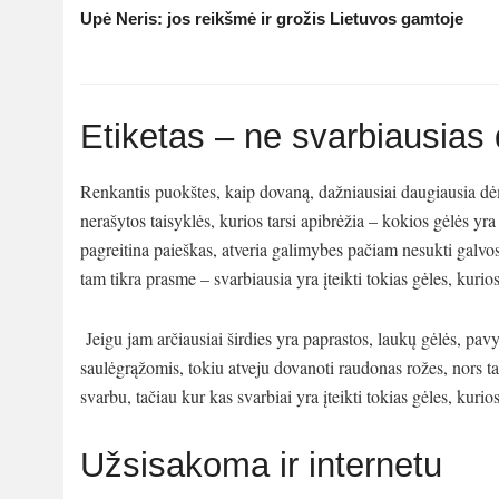
Upė Neris: jos reikšmė ir grožis Lietuvos gamtoje
Etiketas – ne svarbiausias
Renkantis puokštes, kaip dovaną, dažniausiai daugiausia dėm
nerašytos taisyklės, kurios tarsi apibrėžia – kokios gėlės yr
pagreitina paieškas, atveria galimybes pačiam nesukti galvos
tam tikra prasme – svarbiausia yra įteikti tokias gėles, kurios
Jeigu jam arčiausiai širdies yra paprastos, laukų gėlės, pa
saulėgrąžomis, tokiu atveju dovanoti raudonas rožes, nors ta
svarbu, tačiau kur kas svarbiai yra įteikti tokias gėles, kurio
Užsisakoma ir internetu