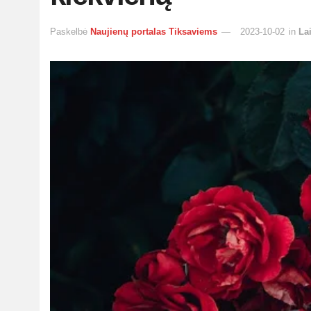
Paskelbė
Naujienų portalas Tiksaviems
2023-10-02
in
La