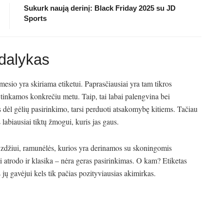
Sukurk naują derinį: Black Friday 2025 su JD
Sports
 dalykas
esio yra skiriama etiketui. Paprasčiausiai yra tam tikros
a tinkamos konkrečiu metu. Taip, tai labai palengvina bei
 dėl gėlių pasirinkimo, tarsi perduoti atsakomybę kitiems. Tačiau
 labiausiai tiktų žmogui, kuris jas gaus.
vyzdžiui, ramunėlės, kurios yra derinamos su skoningomis
i atrodo ir klasika – nėra geras pasirinkimas. O kam? Etiketas
s jų gavėjui kels tik pačias pozityviausias akimirkas.