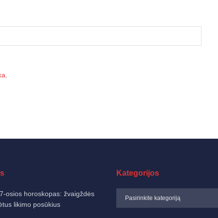
ka
.
s
Kategorijos
7-osios horoskopas: žvaigždės
ėtus likimo posūkius