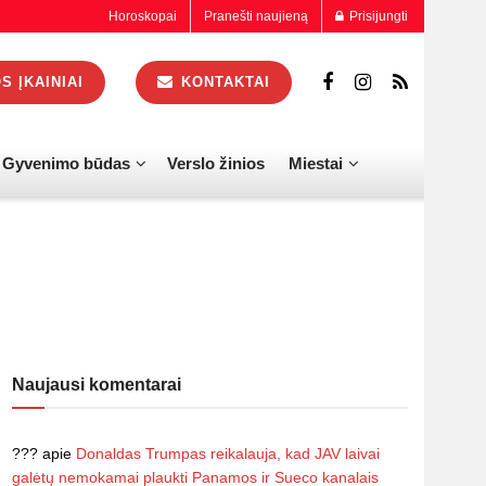
Horoskopai
Pranešti naujieną
Prisijungti
 ĮKAINIAI
KONTAKTAI
Gyvenimo būdas
Verslo žinios
Miestai
Naujausi komentarai
???
apie
Donaldas Trumpas reikalauja, kad JAV laivai
galėtų nemokamai plaukti Panamos ir Sueco kanalais