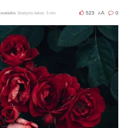
A
523
0
isvalaikis
Skaitymo laikas: 3 min.
A