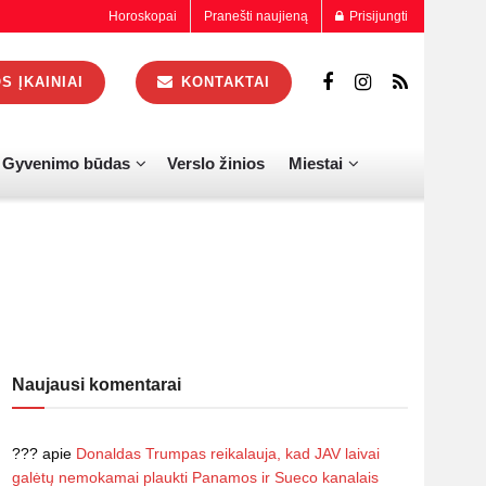
Horoskopai
Pranešti naujieną
Prisijungti
 ĮKAINIAI
KONTAKTAI
Gyvenimo būdas
Verslo žinios
Miestai
Naujausi komentarai
???
apie
Donaldas Trumpas reikalauja, kad JAV laivai
galėtų nemokamai plaukti Panamos ir Sueco kanalais