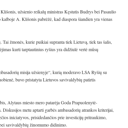
išonis, užsienio reikalų ministras Kęstutis Budrys bei Pasaulio
kalboje A. Klišonis pabrėžė, kad diaspora šiandien yra vienas
Tai žmonės, kurie puikiai supranta tiek Lietuvą, tiek tas šalis,
bėjimas kurti tarptautinius ryšius yra didžiulė vertė mūsų
ambasadorių misija užsienyje“, kurią moderavo LSA Ryšių su
bienė, buvo pristatyta Lietuvos savivaldybių patirtis
ubis, Alytaus miesto mero patarėja Goda Prapuolenytė-
 Diskusijos metu aptarti garbės ambasadorių atrankos kriterijai,
ios iniciatyvos, prisidedančios prie investicijų pritraukimo,
os bei savivaldybių žinomumo didinimo.