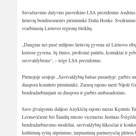
Suvažiavimo dalyvius pasveikino LSA prezidentas Audrius Kl
lietuvių bendruomenės pirmininkė Dalia Henke. Sveikinimo 
svarbiausių Lietuvos regionų išteklių.
„Daugiau nei pusė milijono lietuvių gyvena už Lietuvos ribų. 
kuriose gyvena. Jų žinios, profesinė patirtis, kontaktai ir ge
savivaldybėms“, – teigė LSA prezidentas.
Pirmojoje sesijoje „Savivaldybių balsas pasaulyje: garbės 
diaspora komiteto pirmininkė, Zarasų rajono merė Nijolė Guo
bendradarbiaujant su diaspora ir garbės ambasadoriais.
Savo įžvalgomis dalijosi Anykščių rajono meras Kęstutis T
Leonavičienė bei Šiaulių miesto vicemeras Justinas Švėgžda.
bendradarbiavimo modeliai, savivaldybių lūkesčiai ir konkreč
kultūrinių ryšių stiprinimo, tarptautinių partnerysčių plėtr