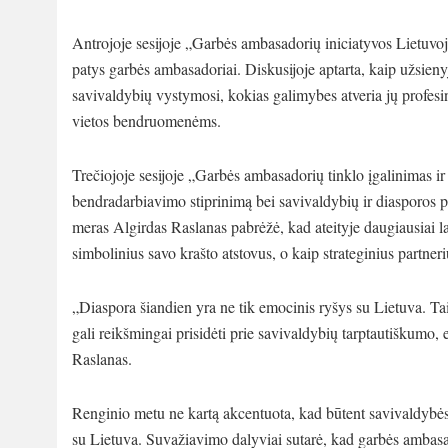
Antrojoje sesijoje „Garbės ambasadorių iniciatyvos Lietuvoje
patys garbės ambasadoriai. Diskusijoje aptarta, kaip užsienyj
savivaldybių vystymosi, kokias galimybes atveria jų profesiniai
vietos bendruomenėms.
Trečiojoje sesijoje „Garbės ambasadorių tinklo įgalinimas ir 
bendradarbiavimo stiprinimą bei savivaldybių ir diasporos 
meras Algirdas Raslanas pabrėžė, kad ateityje daugiausiai 
simbolinius savo krašto atstovus, o kaip strateginius partneri
„Diaspora šiandien yra ne tik emocinis ryšys su Lietuva. Tai ž
gali reikšmingai prisidėti prie savivaldybių tarptautiškumo
Raslanas.
Renginio metu ne kartą akcentuota, kad būtent savivaldybės
su Lietuva. Suvažiavimo dalyviai sutarė, kad garbės ambasado