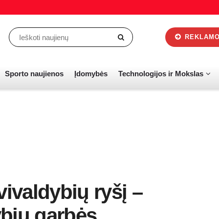
REKLAMOS
Sporto naujienos
Įdomybės
Technologijos ir Mokslas
vivaldybių ryšį –
bių garbės