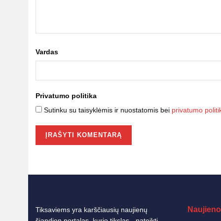
Vardas
Privatumo politika
Sutinku su taisyklėmis ir nuostatomis bei
privatumo politi
Naujieno
Tiksaviems yra karščiausių naujienų
šiandien portalas, kurio tikslas - pateikti