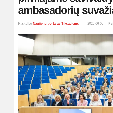
ambasadorių suvaži
Paskelbė
Naujienų portalas Tiksaviems
2026-06-05
in
Ps