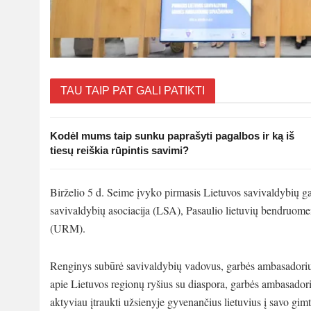
TAU TAIP PAT GALI PATIKTI
Kodėl mums taip sunku paprašyti pagalbos ir ką iš
tiesų reiškia rūpintis savimi?
Birželio 5 d. Seime įvyko pirmasis Lietuvos savivaldybių 
savivaldybių asociacija (LSA), Pasaulio lietuvių bendruomen
(URM).
Renginys subūrė savivaldybių vadovus, garbės ambasadorius, d
apie Lietuvos regionų ryšius su diaspora, garbės ambasador
aktyviau įtraukti užsienyje gyvenančius lietuvius į savo gim