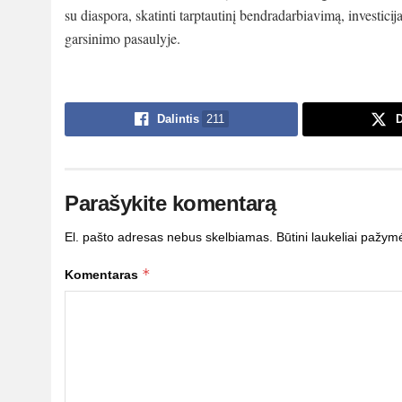
su diaspora, skatinti tarptautinį bendradarbiavimą, investicija
garsinimo pasaulyje.
Dalintis
211
D
Parašykite komentarą
El. pašto adresas nebus skelbiamas.
Būtini laukeliai pažym
*
Komentaras