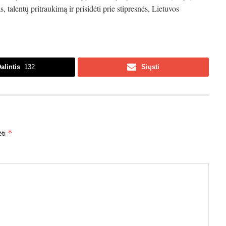
s, talentų pritraukimą ir prisidėti prie stipresnės, Lietuvos
alintis
132
Siųsti
*
ėti