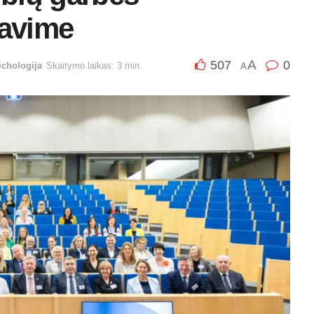
avime
A
507
0
ichologija
Skaitymo laikas: 3 min.
A