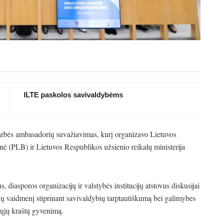
ILTE paskolos savivaldybėms
garbės ambasadorių suvažiavimas, kurį organizavo Lietuvos
ė (PLB) ir Lietuvos Respublikos užsienio reikalų ministerija
iasporos organizacijų ir valstybės institucijų atstovus diskusijai
ių vaidmenį stiprinant savivaldybių tarptautiškumą bei galimybes
tųjų kraštų gyvenimą.