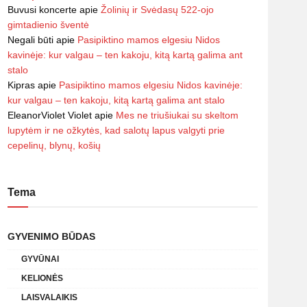
Buvusi koncerte
apie
Žolinių ir Svėdasų 522-ojo
gimtadienio šventė
Negali būti
apie
Pasipiktino mamos elgesiu Nidos
kavinėje: kur valgau – ten kakoju, kitą kartą galima ant
stalo
Kipras
apie
Pasipiktino mamos elgesiu Nidos kavinėje:
kur valgau – ten kakoju, kitą kartą galima ant stalo
EleanorViolet Violet
apie
Mes ne triušiukai su skeltom
lupytėm ir ne ožkytės, kad salotų lapus valgyti prie
cepelinų, blynų, košių
Tema
GYVENIMO BŪDAS
GYVŪNAI
KELIONĖS
LAISVALAIKIS