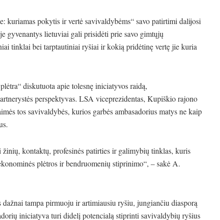
: kuriamas pokytis ir vertė savivaldybėms“ savo patirtimi dalijosi
e gyvenantys lietuviai gali prisidėti prie savo gimtųjų
 tinklai bei tarptautiniai ryšiai ir kokią pridėtinę vertę jie kuria
plėtra“ diskutuota apie tolesnę iniciatyvos raidą,
partnerystės perspektyvas. LSA viceprezidentas, Kupiškio rajono
laimės tos savivaldybės, kurios garbės ambasadorius matys ne kaip
us.
inių, kontaktų, profesinės patirties ir galimybių tinklas, kuris
, ekonominės plėtros ir bendruomenių stiprinimo“, – sakė A.
 dažnai tampa pirmuoju ir artimiausiu ryšiu, jungiančiu diasporą
rių iniciatyva turi didelį potencialą stiprinti savivaldybių ryšius