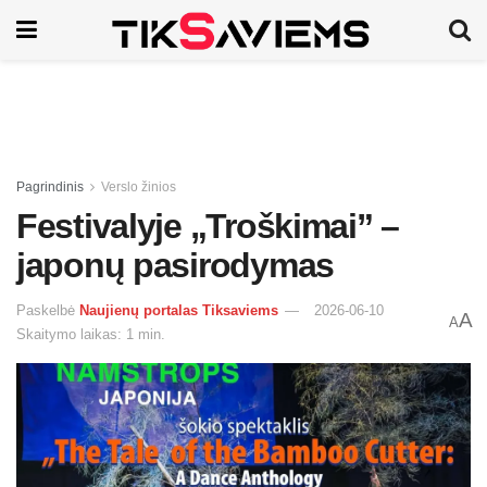
Pagrindinis
Verslo žinios
Festivalyje „Troškimai” –
japonų pasirodymas
Paskelbė
Naujienų portalas Tiksaviems
2026-06-10
A
A
Skaitymo laikas: 1 min.