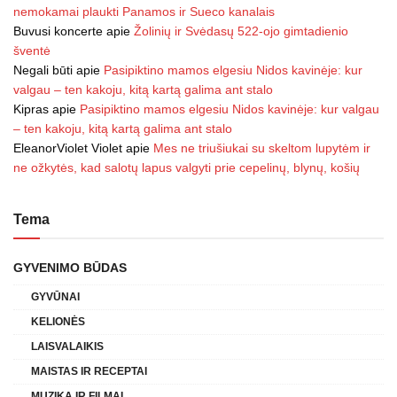
nemokamai plaukti Panamos ir Sueco kanalais
Buvusi koncerte
apie
Žolinių ir Svėdasų 522-ojo gimtadienio
šventė
Negali būti
apie
Pasipiktino mamos elgesiu Nidos kavinėje: kur
valgau – ten kakoju, kitą kartą galima ant stalo
Kipras
apie
Pasipiktino mamos elgesiu Nidos kavinėje: kur valgau
– ten kakoju, kitą kartą galima ant stalo
EleanorViolet Violet
apie
Mes ne triušiukai su skeltom lupytėm ir
ne ožkytės, kad salotų lapus valgyti prie cepelinų, blynų, košių
Tema
GYVENIMO BŪDAS
GYVŪNAI
KELIONĖS
LAISVALAIKIS
MAISTAS IR RECEPTAI
MUZIKA IR FILMAI