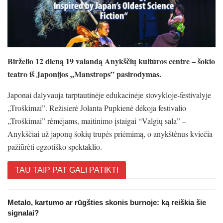
Birželio 12 dieną 19 valandą Anykščių kultūros centre – šokio
teatro iš Japonijos „Manstrops” pasirodymas.
Japonai dalyvauja tarptautinėje edukacinėje stovykloje-festivalyje
„Troškimai”. Režisierė Jolanta Pupkienė dėkoja festivalio
„Troškimai” rėmėjams, maitinimo įstaigai “Valgių sala” –
Anykščiai už japonų šokių trupės priėmimą, o anykštėnus kviečia
pažiūrėti egzotiško spektaklio.
TAU TAIP PAT GALI PATIKTI
Metalo, kartumo ar rūgšties skonis burnoje: ką reiškia šie
signalai?