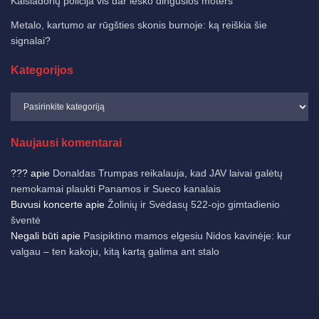
Kaišiadorių policija vis dar ieško dingusios moters
Metalo, kartumo ar rūgšties skonis burnoje: ką reiškia šie
signalai?
Kategorijos
Naujausi komentarai
???
apie
Donaldas Trumpas reikalauja, kad JAV laivai galėtų
nemokamai plaukti Panamos ir Sueco kanalais
Buvusi koncerte
apie
Žolinių ir Svėdasų 522-ojo gimtadienio
šventė
Negali būti
apie
Pasipiktino mamos elgesiu Nidos kavinėje: kur
valgau – ten kakoju, kitą kartą galima ant stalo