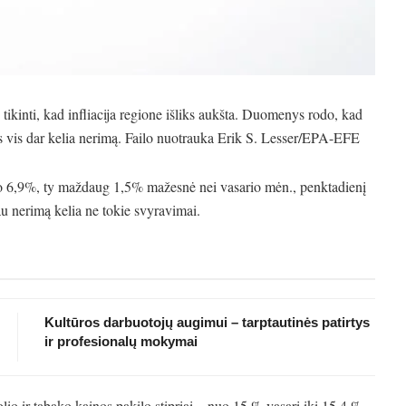
ikinti, kad infliacija regione išliks aukšta. Duomenys rodo, kad
is vis dar kelia nerimą. Failo nuotrauka Erik S. Lesser/EPA-EFE
vo 6,9%, ty maždaug 1,5% mažesnė nei vasario mėn., penktadienį
u nerimą kelia ne tokie svyravimai.
Kultūros darbuotojų augimui – tarptautinės patirtys
ir profesionalų mokymai
olio ir tabako kainos pakilo stipriai – nuo ​​15 % vasarį iki 15,4 %