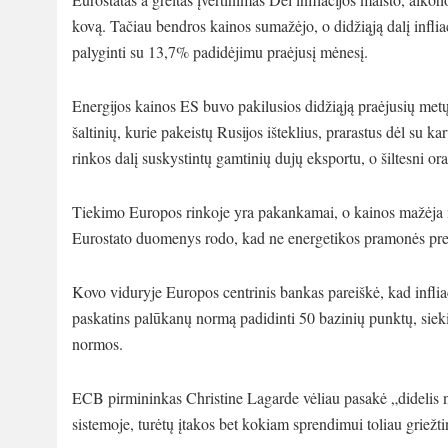
kovą. Tačiau bendros kainos sumažėjo, o didžiąją dalį infli
palyginti su 13,7% padidėjimu praėjusį mėnesį.
Energijos kainos ES buvo pakilusios didžiąją praėjusių metų
šaltinių, kurie pakeistų Rusijos išteklius, prarastus dėl su ka
rinkos dalį suskystintų gamtinių dujų eksportu, o šiltesni or
Tiekimo Europos rinkoje yra pakankamai, o kainos mažėja n
Eurostato duomenys rodo, kad ne energetikos pramonės pre
Kovo viduryje Europos centrinis bankas pareiškė, kad infliac
paskatins palūkanų normą padidinti 50 bazinių punktų, siekian
normos.
ECB pirmininkas Christine Lagarde vėliau pasakė „didelis n
sistemoje, turėtų įtakos bet kokiam sprendimui toliau griežtin