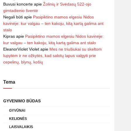
Buvusi koncerte
apie
Žolinių ir Svėdasų 522-ojo
gimtadienio šventė
Negali būti
apie
Pasipiktino mamos elgesiu Nidos
kavinėje: kur valgau – ten kakoju, kitą kartą galima ant
stalo
Kipras
apie
Pasipiktino mamos elgesiu Nidos kavinėje:
kur valgau – ten kakoju, kitą kartą galima ant stalo
EleanorViolet Violet
apie
Mes ne triušiukai su skeltom
lupytėm ir ne ožkytės, kad salotų lapus valgyti prie
cepelinų, blynų, košių
Tema
GYVENIMO BŪDAS
GYVŪNAI
KELIONĖS
LAISVALAIKIS