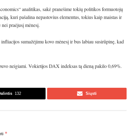
conomics“ analitikas, sakė pranešime tokių politikos formuotojų
iaciją, kuri pašalina nepastovius elementus, tokius kaip maistas ir
ė nei praėjusį mėnesį.
infliacijos sumažėjimu kovo mėnesį ir bus labiau susirūpinę, kad
uvo neigiami. Vokietijos DAX indeksas tą dieną pakilo 0,69%.
alintis
132
Siųsti
*
ėti