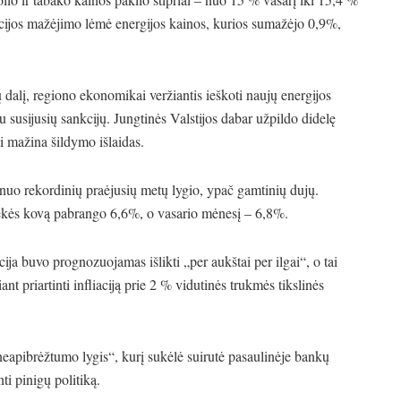
acijos mažėjimo lėmė energijos kainos, kurios sumažėjo 0,9%,
 dalį, regiono ekonomikai veržiantis ieškoti naujų energijos
ru susijusių sankcijų. Jungtinės Valstijos dabar užpildo didelę
ai mažina šildymo išlaidas.
uo rekordinių praėjusių metų lygio, ypač gamtinių dujų.
kės kovą pabrango 6,6%, o vasario mėnesį – 6,8%.
ija buvo prognozuojamas išlikti „per aukštai per ilgai“, o tai
t priartinti infliaciją prie 2 % vidutinės trukmės tikslinės
eapibrėžtumo lygis“, kurį sukėlė suirutė pasaulinėje bankų
ti pinigų politiką.