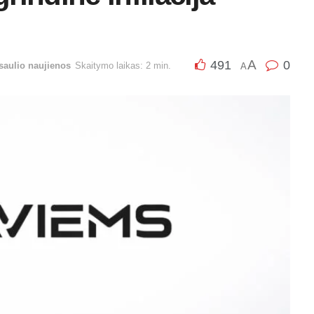
A
491
0
saulio naujienos
Skaitymo laikas: 2 min.
A