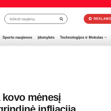
REKLAMOS
Sporto naujienos
Įdomybės
Technologijos ir Mokslas
ja kovo mėnesį
rindinė infliacija