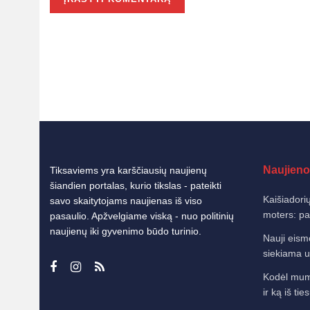
Naujieno
Tiksaviems yra karščiausių naujienų
šiandien portalas, kurio tikslas - pateikti
Kaišiadorių
savo skaitytojams naujienas iš viso
moters: pat
pasaulio. Apžvelgiame viską - nuo politinių
naujienų iki gyvenimo būdo turinio.
Nauji eism
siekiama u
Kodėl mums
ir ką iš tie