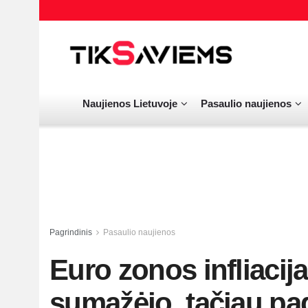
Naujienos Lietuvoje
Pasaulio naujienos
Pagrindinis
Pasaulio naujienos
Euro zonos infliaci
sumažėjo, tačiau pag