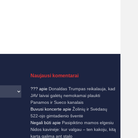
Naujausi komentarai
???
apie
Donaldas Trumpas reikalauja, kad
JAV laivai galėtų nemokamai plaukti
Panamos ir Sueco kanalais
Buvusi koncerte
apie
Žolinių ir Svėdasų
522-ojo gimtadienio šventė
Negali būti
apie
Pasipiktino mamos elgesiu
Nidos kavinėje: kur valgau – ten kakoju, kitą
kartą galima ant stalo