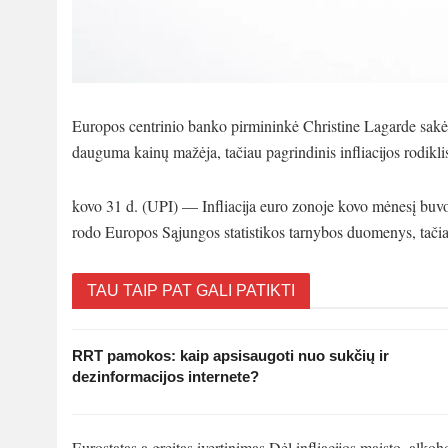
Europos centrinio banko pirmininkė Christine Lagarde sakė t
dauguma kainų mažėja, tačiau pagrindinis infliacijos rodikl
kovo 31 d. (UPI) — Infliacija euro zonoje kovo mėnesį bu
rodo Europos Sąjungos statistikos tarnybos duomenys, tačia
TAU TAIP PAT GALI PATIKTI
RRT pamokos: kaip apsisaugoti nuo sukčių ir
dezinformacijos internete?
Eurostatas a greitas įvertinimas Dėl infliacijos maisto, alkoh