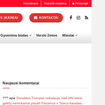
Horoskopai
Pranešti naujieną
Prisijungti
 ĮKAINIAI
KONTAKTAI
Gyvenimo būdas
Verslo žinios
Miestai
Naujausi komentarai
???
apie
Donaldas Trumpas reikalauja, kad JAV laivai
galėtų nemokamai plaukti Panamos ir Sueco kanalais