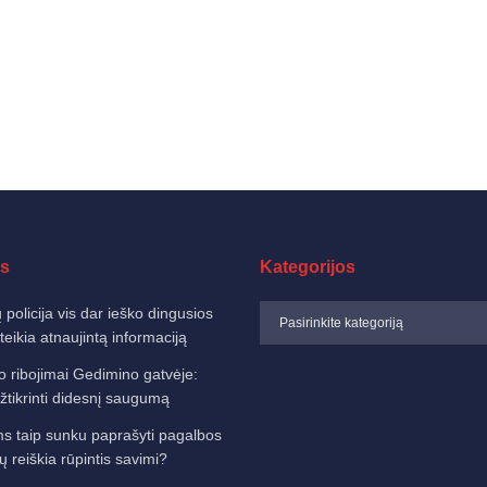
s
Kategorijos
 policija vis dar ieško dingusios
eikia atnaujintą informaciją
o ribojimai Gedimino gatvėje:
žtikrinti didesnį saugumą
 taip sunku paprašyti pagalbos
sų reiškia rūpintis savimi?