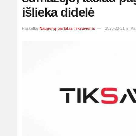
išlieka didelė
Paskelbė
Naujienų portalas Tiksaviems
2023-03-31
in
Pa