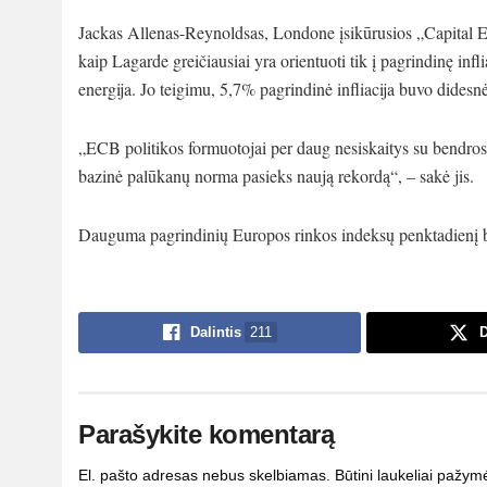
Jackas Allenas-Reynoldsas, Londone įsikūrusios „Capital E
kaip Lagarde greičiausiai yra orientuoti tik į pagrindinę infl
energija. Jo teigimu, 5,7% pagrindinė infliacija buvo didesn
„ECB politikos formuotojai per daug nesiskaitys su bendros 
bazinė palūkanų norma pasieks naują rekordą“, – sakė jis.
Dauguma pagrindinių Europos rinkos indeksų penktadienį b
Dalintis
211
D
Parašykite komentarą
El. pašto adresas nebus skelbiamas.
Būtini laukeliai pažym