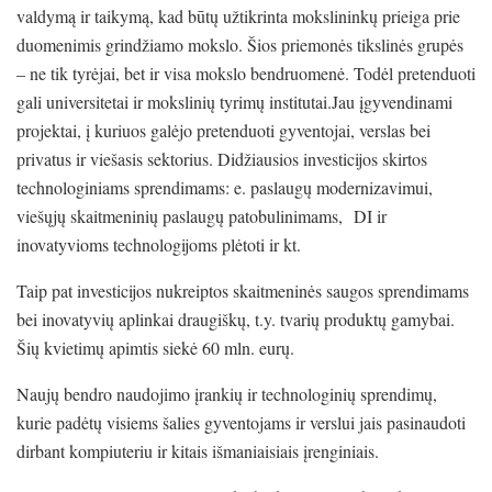
valdymą ir taikymą, kad būtų užtikrinta mokslininkų prieiga prie
duomenimis grindžiamo mokslo. Šios priemonės tikslinės grupės
– ne tik tyrėjai, bet ir visa mokslo bendruomenė. Todėl pretenduoti
gali universitetai ir mokslinių tyrimų institutai.Jau įgyvendinami
projektai, į kuriuos galėjo pretenduoti gyventojai, verslas bei
privatus ir viešasis sektorius. Didžiausios investicijos skirtos
technologiniams sprendimams: e. paslaugų modernizavimui,
viešųjų skaitmeninių paslaugų patobulinimams, DI ir
inovatyvioms technologijoms plėtoti ir kt.
Taip pat investicijos nukreiptos skaitmeninės saugos sprendimams
bei inovatyvių aplinkai draugiškų, t.y. tvarių produktų gamybai.
Šių kvietimų apimtis siekė 60 mln. eurų.
Naujų bendro naudojimo įrankių ir technologinių sprendimų,
kurie padėtų visiems šalies gyventojams ir verslui jais pasinaudoti
dirbant kompiuteriu ir kitais išmaniaisiais įrenginiais.