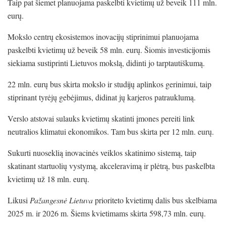
Taip pat šiemet planuojama paskelbti kvietimų už beveik 111 mln.
eurų.
Mokslo centrų ekosistemos inovacijų stiprinimui planuojama
paskelbti kvietimų už beveik 58 mln. eurų. Šiomis investicijomis
siekiama sustiprinti Lietuvos mokslą, didinti jo tarptautiškumą.
22 mln. eurų bus skirta mokslo ir studijų aplinkos gerinimui, taip
stiprinant tyrėjų gebėjimus, didinat jų karjeros patrauklumą.
Verslo atstovai sulauks kvietimų skatinti įmones pereiti link
neutralios klimatui ekonomikos. Tam bus skirta per 12 mln. eurų.
Sukurti nuoseklią inovacinės veiklos skatinimo sistemą, taip
skatinant startuolių vystymą, akceleravimą ir plėtrą, bus paskelbta
kvietimų už 18 mln. eurų.
Likusi
Pažangesnė Lietuva
prioriteto kvietimų dalis bus skelbiama
2025 m. ir 2026 m. Šiems kvietimams skirta 598,73 mln. eurų.