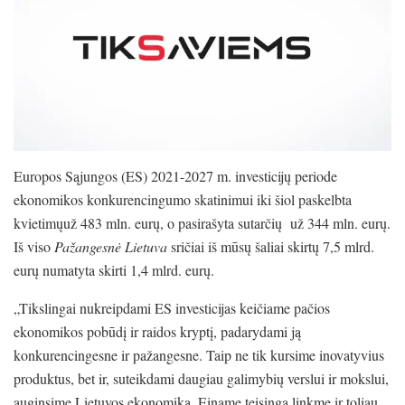
Europos Sąjungos (ES) 2021-2027 m. investicijų periode
ekonomikos konkurencingumo skatinimui iki šiol paskelbta
kvietimųuž 483 mln. eurų, o pasirašyta sutarčių už 344 mln. eurų.
Iš viso
Pažangesnė Lietuva
sričiai iš mūsų šaliai skirtų 7,5 mlrd.
eurų numatyta skirti 1,4 mlrd. eurų.
„Tikslingai nukreipdami ES investicijas keičiame pačios
ekonomikos pobūdį ir raidos kryptį, padarydami ją
konkurencingesne ir pažangesne. Taip ne tik kursime inovatyvius
produktus, bet ir, suteikdami daugiau galimybių verslui ir mokslui,
auginsime Lietuvos ekonomiką. Einame teisinga linkme ir toliau