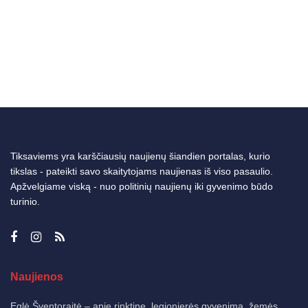
Tiksaviems yra karščiausių naujienų šiandien portalas, kurio
tikslas - pateikti savo skaitytojams naujienas iš viso pasaulio.
Apžvelgiame viską - nuo politinių naujienų iki gyvenimo būdo
turinio.
Naujienos
Eglė Šventoraitė – apie rinktinę, legionierės gyvenimą, žemės