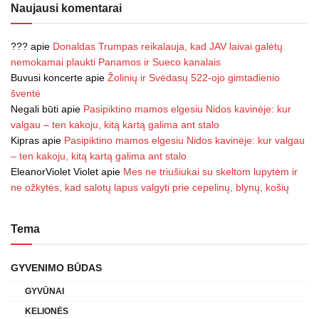
Naujausi komentarai
???
apie
Donaldas Trumpas reikalauja, kad JAV laivai galėtų
nemokamai plaukti Panamos ir Sueco kanalais
Buvusi koncerte
apie
Žolinių ir Svėdasų 522-ojo gimtadienio
šventė
Negali būti
apie
Pasipiktino mamos elgesiu Nidos kavinėje: kur
valgau – ten kakoju, kitą kartą galima ant stalo
Kipras
apie
Pasipiktino mamos elgesiu Nidos kavinėje: kur valgau
– ten kakoju, kitą kartą galima ant stalo
EleanorViolet Violet
apie
Mes ne triušiukai su skeltom lupytėm ir
ne ožkytės, kad salotų lapus valgyti prie cepelinų, blynų, košių
Tema
GYVENIMO BŪDAS
GYVŪNAI
KELIONĖS