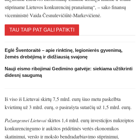
stipriname Lietuvos konkurencinį pranašumą“, – sako finansų
viceministrė Vaida Česnulevičiūtė-Markevičienė.
TAU TAIP PAT GALI PATIKTI
Eglė Šventoraitė – apie rinktinę, legionierės gyvenimą,
žemės drebėjimą ir didžiausią svajonę
Nauji eismo ribojimai Gedimino gatvėje: siekiama užtikrinti
didesnį saugumą
Iš viso iš Lietuvai skirtų 7,5 mlrd. eurų šiuo metu paskelbta
kvietimų už 3 mlrd. eurų, o pasirašyta sutarčių už 1,5 mlrd. eurų.
Pažangesnei Lietuvai
skirtos 1,4 mlrd. eurų investicijos nukreiptos
konkurencingumo ir aukštos pridėtinės vertės ekonomikos
skatinimui, verslo ir mokslo bendradarbiavimo stiprinimui,