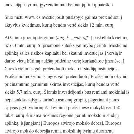
inovacijų ir tyrimų įgyvendinimui bei naujų rinkų paieškai.
Šiuo metu www.esinvesticijos.lt puslapyje galima pretenduoti į
aktyvius kvietimus, kurių bendra vertė siekia 12 mln. eurų:
Atžalinių įmonių steigimui (
ang. k. „spin off“
) paskelbta kvietimų
už 6,3 mln. eurų. Ši priemonė suteiks galimybę gerinti investicinę
aplinką šalies rizikos kapitalui bei skatinti investicijas į verslą ir
darbo vietų kūrimą aukštą pridėtinę vertę kuriančiose įmonėse. Į
šiuos kvietimus gali pretenduoti mokslo ir studijų institucijos.
Profesinio mokymo įstaigos gali pretenduoti į Profesinio mokymo
prieinamumo gerinimui skirtas investicijas, kurių bendra vertė
siekia 5,7 mln. eurų. Šiomis investicijomis bus remiami mokiniai iš
nepalankias sąlygas turinčių asmenų grupių, pagerinant jiems
sąlygas įgyti vidurinį išsilavinimą profesinėse mokyklose. 150
tūkst. eurų skiriama Sostinės regione gerinti mokslo ir studijų
aplinką, įsijungiant į Europos atvirojo mokslo debesį. Europos
atvirojo mokslo debesija remia mokslinių tyrimų duomenų