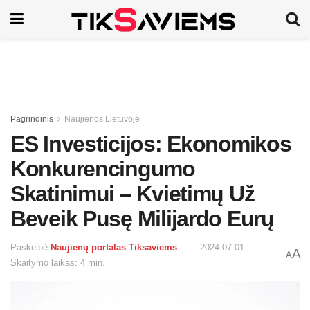
Pagrindinis
Naujienos Lietuvoje
ES Investicijos: Ekonomikos
Konkurencingumo
Skatinimui – Kvietimų Už
Beveik Pusę Milijardo Eurų
Paskelbė
Naujienų portalas Tiksaviems
2024-07-01
A
A
Skaitymo laikas: 4 min.