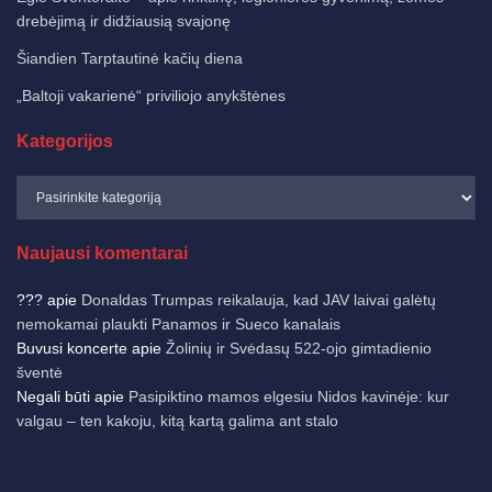
drebėjimą ir didžiausią svajonę
Šiandien Tarptautinė kačių diena
„Baltoji vakarienė“ priviliojo anykštėnes
Kategorijos
Naujausi komentarai
???
apie
Donaldas Trumpas reikalauja, kad JAV laivai galėtų
nemokamai plaukti Panamos ir Sueco kanalais
Buvusi koncerte
apie
Žolinių ir Svėdasų 522-ojo gimtadienio
šventė
Negali būti
apie
Pasipiktino mamos elgesiu Nidos kavinėje: kur
valgau – ten kakoju, kitą kartą galima ant stalo