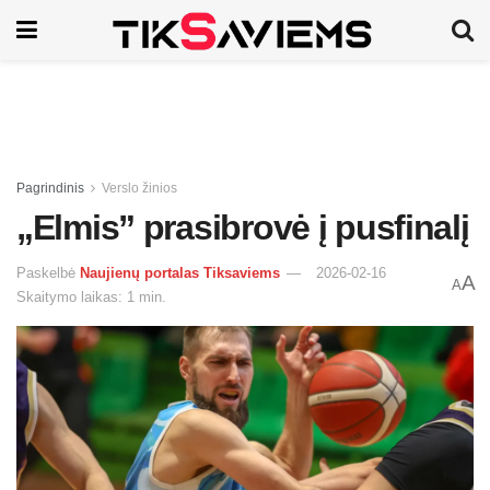
Pagrindinis
Verslo žinios
„Elmis” prasibrovė į pusfinalį
Paskelbė
Naujienų portalas Tiksaviems
2026-02-16
A
A
Skaitymo laikas: 1 min.