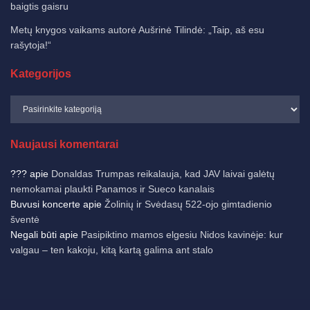
baigtis gaisru
Metų knygos vaikams autorė Aušrinė Tilindė: „Taip, aš esu
rašytoja!“
Kategorijos
Naujausi komentarai
???
apie
Donaldas Trumpas reikalauja, kad JAV laivai galėtų
nemokamai plaukti Panamos ir Sueco kanalais
Buvusi koncerte
apie
Žolinių ir Svėdasų 522-ojo gimtadienio
šventė
Negali būti
apie
Pasipiktino mamos elgesiu Nidos kavinėje: kur
valgau – ten kakoju, kitą kartą galima ant stalo