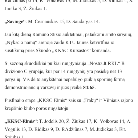
Radžiūnas po 14, K. Volkovas 13, M. Judickas 5, D. Ridikas 4, S.
Juotka 3, Ž. Žiukas 1.
„Savingė“
: M. Česnauskas 15, D. Saudargas 14.
Jau kitą dieną Ramūno Šližio auklėtiniai, palaikomi šimto sirgalių,
„Nykščio namų“ arenoje žaidė KTU taurės ketvirtfinalio
susitikimą prieš Skuodo „KKSC-Kuršastos“ komandą.
Šį sezoną skuodiškiai puikiai rungtyniauja „Nostra.lt-RKL“ B
diviziono C grupėje, kur per 14 rungtynių yra pasiekę net 13
pergalių. Vis dėlto anykštėnai nepabūgo puikią sportinę formą
84:65
demonstruojančių varžovų ir juos įveikė
.
Pusfinalio etape „KKSC-Elmis“ žais su „Trakų“ ir Vilniaus rajono
krepšinio klubo poros nugalėtoju.
„KKSC-Elmis“
: T. Jodelis 20, Ž. Žiukas 17, K. Volkovas 14, A.
Vogulis 13, D. Ridikas 9, D. RAdžiūnas 7, M. Judickas 3, Eit.
Striubas 1.