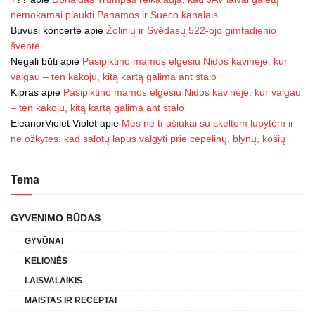
nemokamai plaukti Panamos ir Sueco kanalais
Buvusi koncerte
apie
Žolinių ir Svėdasų 522-ojo gimtadienio
šventė
Negali būti
apie
Pasipiktino mamos elgesiu Nidos kavinėje: kur
valgau – ten kakoju, kitą kartą galima ant stalo
Kipras
apie
Pasipiktino mamos elgesiu Nidos kavinėje: kur valgau
– ten kakoju, kitą kartą galima ant stalo
EleanorViolet Violet
apie
Mes ne triušiukai su skeltom lupytėm ir
ne ožkytės, kad salotų lapus valgyti prie cepelinų, blynų, košių
Tema
GYVENIMO BŪDAS
GYVŪNAI
KELIONĖS
LAISVALAIKIS
MAISTAS IR RECEPTAI