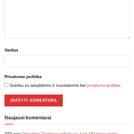
Vardas
Privatumo politika
Sutinku su taisyklėmis ir nuostatomis bei
privatumo politika
.
Naujausi komentarai
???
apie
Donaldas Trumpas reikalauja, kad JAV laivai galėtų