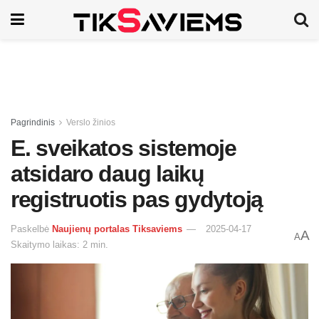
Pagrindinis
Verslo žinios
E. sveikatos sistemoje
atsidaro daug laikų
registruotis pas gydytoją
Paskelbė
Naujienų portalas Tiksaviems
2025-04-17
A
A
Skaitymo laikas: 2 min.