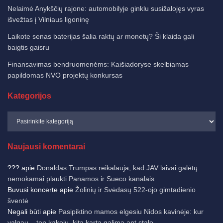
Nelaimė Anykščių rajone: automobilyje ginklu susižalojęs vyras
išvežtas į Vilniaus ligoninę
Laikote senas baterijas šalia raktų ar monetų? Ši klaida gali
baigtis gaisru
Finansavimas bendruomenėms: Kaišiadoryse skelbiamas
papildomas NVO projektų konkursas
Kategorijos
Naujausi komentarai
???
apie
Donaldas Trumpas reikalauja, kad JAV laivai galėtų
nemokamai plaukti Panamos ir Sueco kanalais
Buvusi koncerte
apie
Žolinių ir Svėdasų 522-ojo gimtadienio
šventė
Negali būti
apie
Pasipiktino mamos elgesiu Nidos kavinėje: kur
valgau – ten kakoju, kitą kartą galima ant stalo