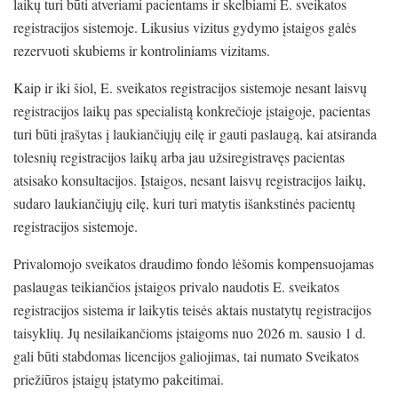
laikų turi būti atveriami pacientams ir skelbiami E. sveikatos
registracijos sistemoje. Likusius vizitus gydymo įstaigos galės
rezervuoti skubiems ir kontroliniams vizitams.
Kaip ir iki šiol, E. sveikatos registracijos sistemoje nesant laisvų
registracijos laikų pas specialistą konkrečioje įstaigoje, pacientas
turi būti įrašytas į laukiančiųjų eilę ir gauti paslaugą, kai atsiranda
tolesnių registracijos laikų arba jau užsiregistravęs pacientas
atsisako konsultacijos. Įstaigos, nesant laisvų registracijos laikų,
sudaro laukiančiųjų eilę, kuri turi matytis išankstinės pacientų
registracijos sistemoje.
Privalomojo sveikatos draudimo fondo lėšomis kompensuojamas
paslaugas teikiančios įstaigos privalo naudotis E. sveikatos
registracijos sistema ir laikytis teisės aktais nustatytų registracijos
taisyklių. Jų nesilaikančioms įstaigoms nuo 2026 m. sausio 1 d.
gali būti stabdomas licencijos galiojimas, tai numato Sveikatos
priežiūros įstaigų įstatymo pakeitimai.