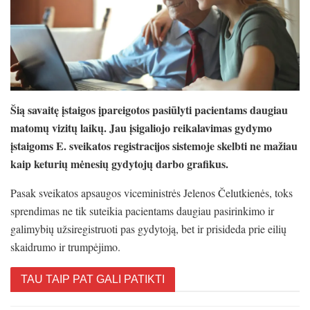
Šią savaitę įstaigos įpareigotos pasiūlyti pacientams daugiau
matomų vizitų laikų. Jau įsigaliojo reikalavimas gydymo
įstaigoms E. sveikatos registracijos sistemoje skelbti ne mažiau
kaip keturių mėnesių gydytojų darbo grafikus.
Pasak sveikatos apsaugos viceministrės Jelenos Čelutkienės, toks
sprendimas ne tik suteikia pacientams daugiau pasirinkimo ir
galimybių užsiregistruoti pas gydytoją, bet ir prisideda prie eilių
skaidrumo ir trumpėjimo.
TAU TAIP PAT GALI PATIKTI