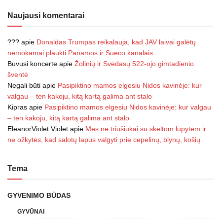
Naujausi komentarai
???
apie
Donaldas Trumpas reikalauja, kad JAV laivai galėtų
nemokamai plaukti Panamos ir Sueco kanalais
Buvusi koncerte
apie
Žolinių ir Svėdasų 522-ojo gimtadienio
šventė
Negali būti
apie
Pasipiktino mamos elgesiu Nidos kavinėje: kur
valgau – ten kakoju, kitą kartą galima ant stalo
Kipras
apie
Pasipiktino mamos elgesiu Nidos kavinėje: kur valgau
– ten kakoju, kitą kartą galima ant stalo
EleanorViolet Violet
apie
Mes ne triušiukai su skeltom lupytėm ir
ne ožkytės, kad salotų lapus valgyti prie cepelinų, blynų, košių
Tema
GYVENIMO BŪDAS
GYVŪNAI