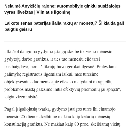
Nelaimė Anykščių rajone: automobilyje ginklu susižalojęs
vyras išvežtas į Vilniaus ligoninę
Laikote senas baterijas šalia raktų ar monetų? Ši klaida gali
baigtis gaisru
„Iki šiol dauguma gydymo įstaigų skelbė tik vieno mėnesio
gydytojų darbo grafikus, ir ties tuo mėnesiu eilė tarsi
pasibaigdavo, nors iš tikrųjų buvo gerokai ilgesnė. Pratęsdami
galimybę registruotis ilgesniam laikui, mes turėsime
objektyvesnius duomenis apie eiles, o matydami tikrąjį eilių
problemos mastą galėsime imtis efektyvių priemonių jai spręsti“, –
teigia viceministrė.
Pagal įsigaliojusią tvarką, gydymo įstaigos turės iki einamojo
mėnesio 25 dienos skelbti ne mažiau kaip keturių mėnesių
konsultacijų grafikus. Ne mažiau kaip 80 proc. skelbiamų vizitų