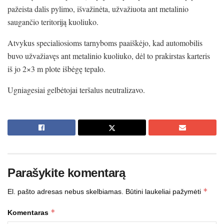
pažeista dalis pylimo, išvažinėta, užvažiuota ant metalinio
saugančio teritoriją kuoliuko.
Atvykus specialiosioms tarnyboms paaiškėjo, kad automobilis
buvo užvažiavęs ant metalinio kuoliuko, dėl to prakirstas karteris
iš jo 2×3 m plote išbėgę tepalo.
Ugniagesiai gelbėtojai teršalus neutralizavo.
Parašykite komentarą
*
El. pašto adresas nebus skelbiamas.
Būtini laukeliai pažymėti
*
Komentaras