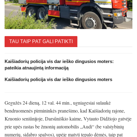
TAU TAIP PAT GALI PATIKTI
Kaišiadorių policija vis dar ieško dingusios moters:
pateikia atnaujintą informaciją
Kaišiadorių policija vis dar ieško dingusios moters
Gegužės 24 dieną, 12 val. 44 min., ugniagesiai sulaukė
bendruomenės pirmininkės pranešimo, kad Kaišiadorių rajone,
Kruonio seniūnijoje, Darsūniškio kaime, Vytauto Didžiojo gatvėje
prie upės rastas be žmonių automobilis „Audi“ (be valstybinių
numerių, sidabro spalvos), upėje matyti tepalo dėmės, taip pat