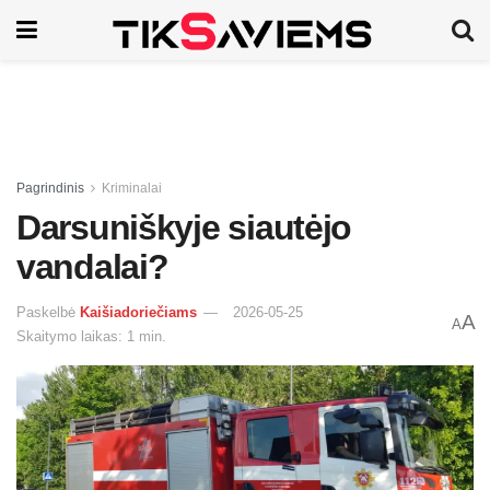
Pagrindinis
Kriminalai
Darsuniškyje siautėjo
vandalai?
Paskelbė
Kaišiadoriečiams
2026-05-25
A
A
Skaitymo laikas: 1 min.