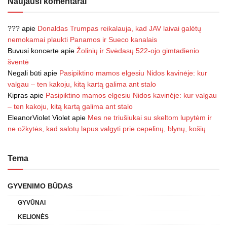
Naujausi komentarai
???
apie
Donaldas Trumpas reikalauja, kad JAV laivai galėtų
nemokamai plaukti Panamos ir Sueco kanalais
Buvusi koncerte
apie
Žolinių ir Svėdasų 522-ojo gimtadienio
šventė
Negali būti
apie
Pasipiktino mamos elgesiu Nidos kavinėje: kur
valgau – ten kakoju, kitą kartą galima ant stalo
Kipras
apie
Pasipiktino mamos elgesiu Nidos kavinėje: kur valgau
– ten kakoju, kitą kartą galima ant stalo
EleanorViolet Violet
apie
Mes ne triušiukai su skeltom lupytėm ir
ne ožkytės, kad salotų lapus valgyti prie cepelinų, blynų, košių
Tema
GYVENIMO BŪDAS
GYVŪNAI
KELIONĖS