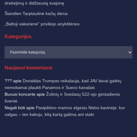
drebėjimą ir didžiausią svajonę
Šiandien Tarptautinė kačių diena
„Baltoji vakarienė“ priviliojo anykštėnes
Kategorijos
Naujausi komentarai
???
apie
Donaldas Trumpas reikalauja, kad JAV laivai galėtų
nemokamai plaukti Panamos ir Sueco kanalais
Buvusi koncerte
apie
Žolinių ir Svėdasų 522-ojo gimtadienio
šventė
Negali būti
apie
Pasipiktino mamos elgesiu Nidos kavinėje: kur
valgau – ten kakoju, kitą kartą galima ant stalo