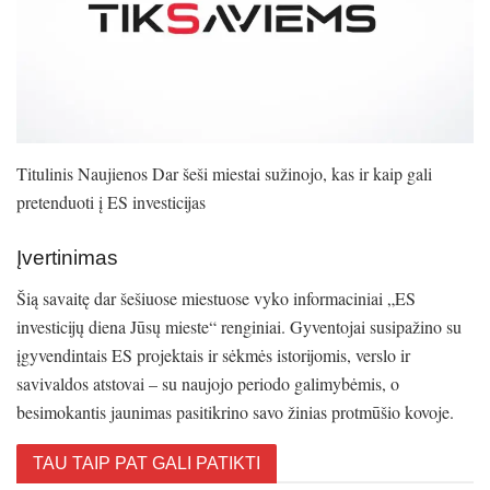
Titulinis Naujienos Dar šeši miestai sužinojo, kas ir kaip gali
pretenduoti į ES investicijas
Įvertinimas
Šią savaitę dar šešiuose miestuose vyko informaciniai „ES
investicijų diena Jūsų mieste“ renginiai. Gyventojai susipažino su
įgyvendintais ES projektais ir sėkmės istorijomis, verslo ir
savivaldos atstovai – su naujojo periodo galimybėmis, o
besimokantis jaunimas pasitikrino savo žinias protmūšio kovoje.
TAU TAIP PAT GALI PATIKTI