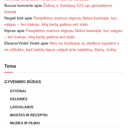
Buvusi koncerte
apie
Žolinių ir Svėdasų 522-ojo gimtadienio
šventė
Negali būti
apie
Pasipiktino mamos elgesiu Nidos kavinėje: kur
valgau – ten kakoju, kitą kartą galima ant stalo
Kipras
apie
Pasipiktino mamos elgesiu Nidos kavinėje: kur valgau
– ten kakoju, kitą kartą galima ant stalo
EleanorViolet Violet
apie
Mes ne triušiukai su skeltom lupytėm ir
ne ožkytės, kad salotų lapus valgyti prie cepelinų, blynų, košių
Tema
GYVENIMO BŪDAS
GYVŪNAI
KELIONĖS
LAISVALAIKIS
MAISTAS IR RECEPTAI
MUZIKA IR FILMAI