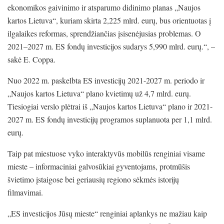
ekonomikos gaivinimo ir atsparumo didinimo planas „Naujos
kartos Lietuva“, kuriam skirta 2,225 mlrd. eurų, bus orientuotas į
ilgalaikes reformas, sprendžiančias įsisenėjusias problemas. O
2021–2027 m. ES fondų investicijos sudarys 5,990 mlrd. eurų.“, –
sakė E. Coppa.
Nuo 2022 m. paskelbta ES investicijų 2021-2027 m. periodo ir
„Naujos kartos Lietuva“ plano kvietimų už 4,7 mlrd. eurų.
Tiesiogiai verslo plėtrai iš „Naujos kartos Lietuva“ plano ir 2021-
2027 m. ES fondų investicijų programos suplanuota per 1,1 mlrd.
eurų.
Taip pat miestuose vyko interaktyvūs mobilūs renginiai visame
mieste – informaciniai galvosūkiai gyventojams, protmūšis
švietimo įstaigose bei geriausių regiono sėkmės istorijų
filmavimai.
„ES investicijos Jūsų mieste“ renginiai aplankys ne mažiau kaip