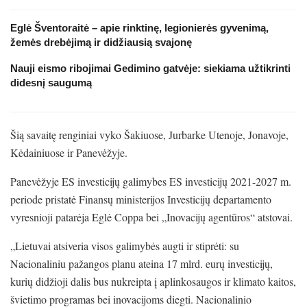
Eglė Šventoraitė – apie rinktinę, legionierės gyvenimą,
žemės drebėjimą ir didžiausią svajonę
Nauji eismo ribojimai Gedimino gatvėje: siekiama užtikrinti
didesnį saugumą
Šią savaitę renginiai vyko Šakiuose, Jurbarke Utenoje, Jonavoje,
Kėdainiuose ir Panevėžyje.
Panevėžyje ES investicijų galimybes ES investicijų 2021-2027 m.
periode pristatė Finansų ministerijos Investicijų departamento
vyresnioji patarėja Eglė Coppa bei „Inovacijų agentūros“ atstovai.
„Lietuvai atsiveria visos galimybės augti ir stiprėti: su
Nacionaliniu pažangos planu ateina 17 mlrd. eurų investicijų,
kurių didžioji dalis bus nukreipta į aplinkosaugos ir klimato kaitos,
švietimo programas bei inovacijoms diegti. Nacionalinio