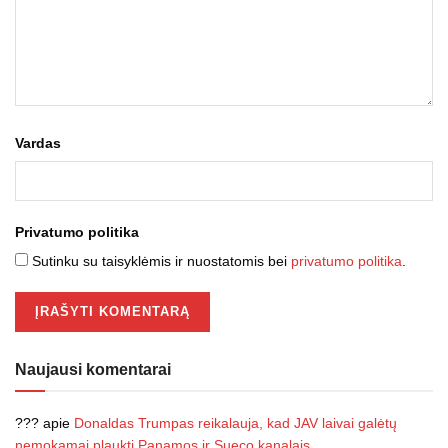
Vardas
Privatumo politika
Sutinku su taisyklėmis ir nuostatomis bei
privatumo politika
.
Naujausi komentarai
???
apie
Donaldas Trumpas reikalauja, kad JAV laivai galėtų
nemokamai plaukti Panamos ir Sueco kanalais