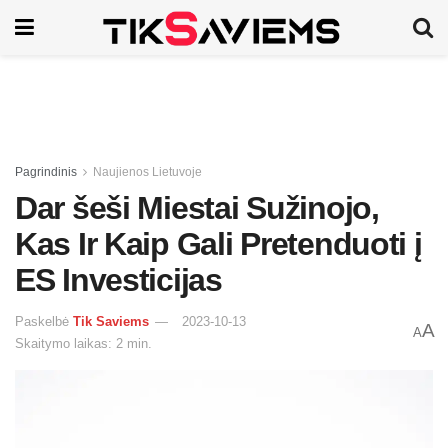
Pagrindinis
Naujienos Lietuvoje
Dar šeši Miestai Sužinojo,
Kas Ir Kaip Gali Pretenduoti į
ES Investicijas
Paskelbė
Tik Saviems
2023-10-13
A
A
Skaitymo laikas: 2 min.