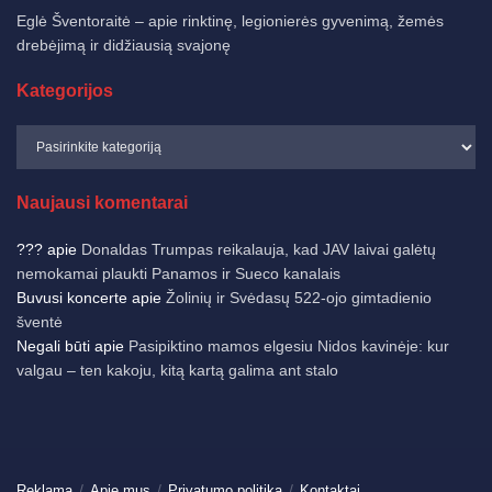
Eglė Šventoraitė – apie rinktinę, legionierės gyvenimą, žemės
drebėjimą ir didžiausią svajonę
Kategorijos
Naujausi komentarai
???
apie
Donaldas Trumpas reikalauja, kad JAV laivai galėtų
nemokamai plaukti Panamos ir Sueco kanalais
Buvusi koncerte
apie
Žolinių ir Svėdasų 522-ojo gimtadienio
šventė
Negali būti
apie
Pasipiktino mamos elgesiu Nidos kavinėje: kur
valgau – ten kakoju, kitą kartą galima ant stalo
Reklama
Apie mus
Privatumo politika
Kontaktai