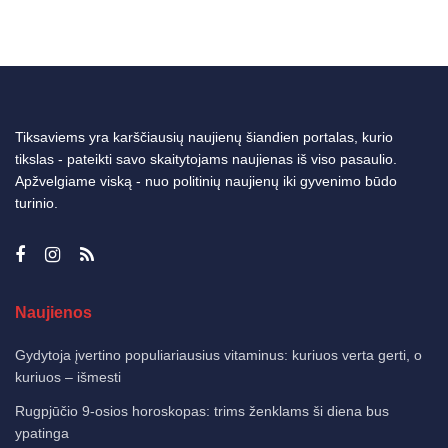
Tiksaviems yra karščiausių naujienų šiandien portalas, kurio
tikslas - pateikti savo skaitytojams naujienas iš viso pasaulio.
Apžvelgiame viską - nuo politinių naujienų iki gyvenimo būdo
turinio.
Naujienos
Gydytoja įvertino populiariausius vitaminus: kuriuos verta gerti, o
kuriuos – išmesti
Rugpjūčio 9-osios horoskopas: trims ženklams ši diena bus
ypatinga