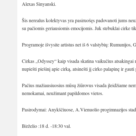
Alexas Sinyanski.
Šis nerealus kolektyvas yra pasiruošęs padovanoti jums neužm
su pačiomis geriausiomis emocijomis. Juk stebuklai cirke tik
Programoje išvysite artistus net iš 6 valstybių: Rumunijos,
Cirkas „Odyssey“ kaip visada skatina vaikučius atsakingai ru
nupiešti piešinį apie cirką, atsinešti jį cirko palapinę ir gauti 
Pačius mažiausiuosius mūsų žiūrovus visada įleidžiame nemo
nemokamai, neužimant papildomos vietos.
Pasirodymai: Anykščiuose, A.Vienuolio progimnazijos stadi
Birželio :18 d. -18:30 val.