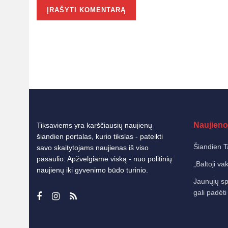
Naujieno
Tiksaviems yra karščiausių naujienų
šiandien portalas, kurio tikslas - pateikti
Šiandien T
savo skaitytojams naujienas iš viso
pasaulio. Apžvelgiame viską - nuo politinių
„Baltoji va
naujienų iki gyvenimo būdo turinio.
Jaunųjų sp
gali padėti