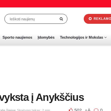
REKLAMOS
Sporto naujienos
Įdomybės
Technologijos ir Mokslas
vyksta į Anykščius
A
502
0
rslo žinios
Skaitymo laikas: 2 min.
A