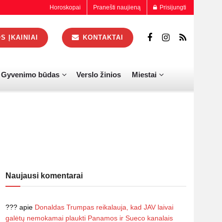
Horoskopai
Pranešti naujieną
Prisijungti
 ĮKAINIAI
KONTAKTAI
Gyvenimo būdas
Verslo žinios
Miestai
Naujausi komentarai
???
apie
Donaldas Trumpas reikalauja, kad JAV laivai
galėtų nemokamai plaukti Panamos ir Sueco kanalais