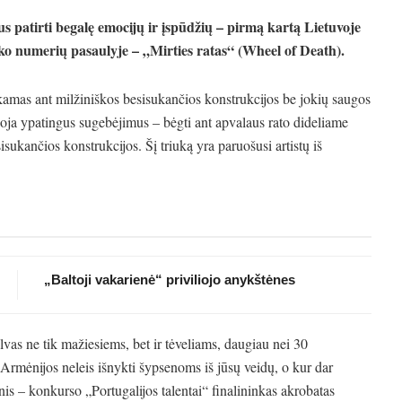
us patirti begalę emocijų ir įspūdžių – pirmą kartą Lietuvoje
rko numerių pasaulyje – „Mirties ratas“ (Wheel of Death).
ekamas ant milžiniškos besisukančios konstrukcijos be jokių saugos
uoja ypatingus sugebėjimus – bėgti ant apvalaus rato dideliame
isukančios konstrukcijos. Šį triuką yra paruošusi artistų iš
„Baltoji vakarienė“ priviliojo anykštėnes
as ne tik mažiesiems, bet ir tėveliams, daugiau nei 30
Armėnijos neleis išnykti šypsenoms iš jūsų veidų, o kur dar
is – konkurso „Portugalijos talentai“ finalininkas akrobatas