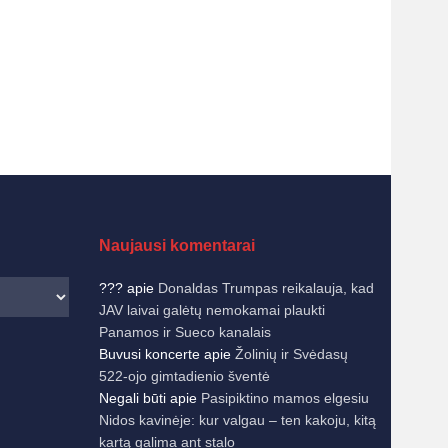
Naujausi komentarai
???
apie
Donaldas Trumpas reikalauja, kad
JAV laivai galėtų nemokamai plaukti
Panamos ir Sueco kanalais
Buvusi koncerte
apie
Žolinių ir Svėdasų
522-ojo gimtadienio šventė
Negali būti
apie
Pasipiktino mamos elgesiu
Nidos kavinėje: kur valgau – ten kakoju, kitą
kartą galima ant stalo