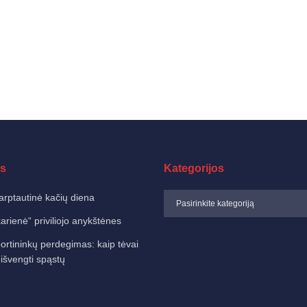
s
Kategorijos
arptautinė kačių diena
karienė“ priviliojo anykštėnes
ortininkų perdegimas: kaip tėvai
 išvengti spąstų