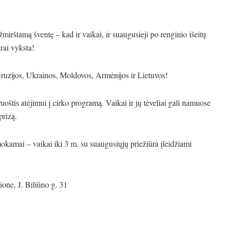
irštamą šventę – kad ir vaikai, ir suaugusieji po renginio išeitų
rai vyksta!
 Gruzijos, Ukrainos, Moldovos, Armėnijos ir Lietuvos!
oštis atėjimui į cirko programą. Vaikai ir jų tėveliai gali namuose
prizą.
kamai – vaikai iki 3 m. su suaugusiųjų priežiūra įleidžiami
one, J. Biliūno g. 31