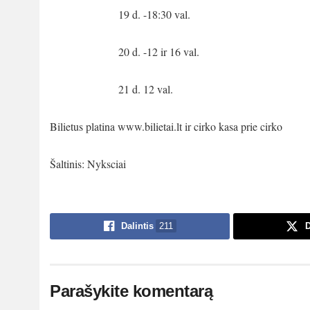
19 d. -18:30 val.
20 d. -12 ir 16 val.
21 d. 12 val.
Bilietus platina www.bilietai.lt ir cirko kasa prie cirko
Šaltinis: Nyksciai
Dalintis
211
D
Parašykite komentarą