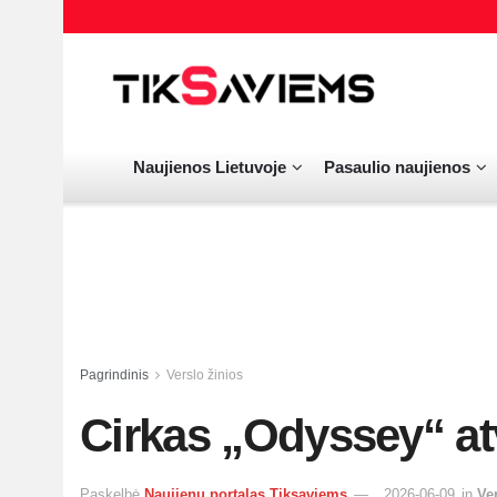
Naujienos Lietuvoje
Pasaulio naujienos
Pagrindinis
Verslo žinios
Cirkas „Odyssey“ at
Paskelbė
Naujienų portalas Tiksaviems
2026-06-09
in
Ve