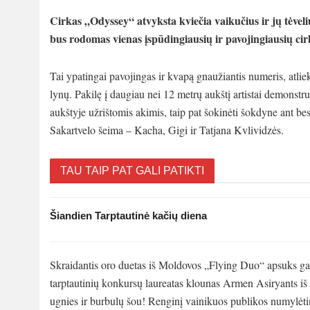
Cirkas „Odyssey“ atvyksta kviečia vaikučius ir jų tėveli
bus rodomas vienas įspūdingiausių ir pavojingiausių ci
Tai ypatingai pavojingas ir kvapą gnaužiantis numeris, atli
lynų. Pakilę į daugiau nei 12 metrų aukštį artistai demonstr
aukštyje užrištomis akimis, taip pat šokinėti šokdyne ant bes
Sakartvelo šeima – Kacha, Gigi ir Tatjana Kvlividzės.
TAU TAIP PAT GALI PATIKTI
Šiandien Tarptautinė kačių diena
Skraidantis oro duetas iš Moldovos „Flying Duo“ apsuks galv
tarptautinių konkursų laureatas klounas Armen Asiryants iš 
ugnies ir burbulų šou! Renginį vainikuos publikos numylėtin