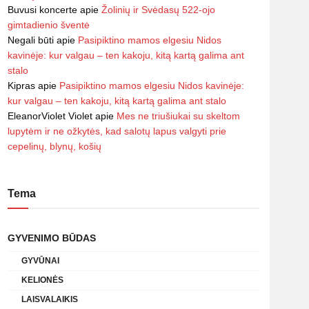
Buvusi koncerte
apie
Žolinių ir Svėdasų 522-ojo
gimtadienio šventė
Negali būti
apie
Pasipiktino mamos elgesiu Nidos
kavinėje: kur valgau – ten kakoju, kitą kartą galima ant
stalo
Kipras
apie
Pasipiktino mamos elgesiu Nidos kavinėje:
kur valgau – ten kakoju, kitą kartą galima ant stalo
EleanorViolet Violet
apie
Mes ne triušiukai su skeltom
lupytėm ir ne ožkytės, kad salotų lapus valgyti prie
cepelinų, blynų, košių
Tema
GYVENIMO BŪDAS
GYVŪNAI
KELIONĖS
LAISVALAIKIS