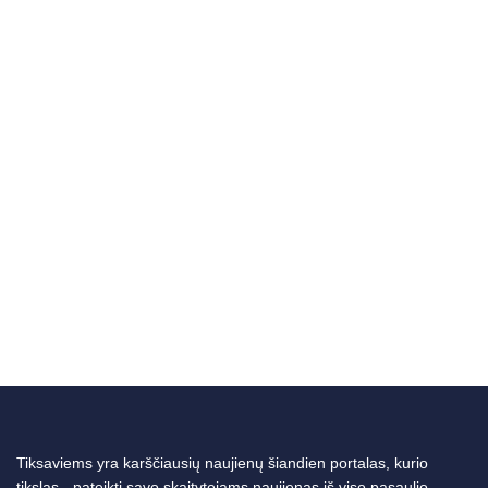
Tiksaviems yra karščiausių naujienų šiandien portalas, kurio
tikslas - pateikti savo skaitytojams naujienas iš viso pasaulio.