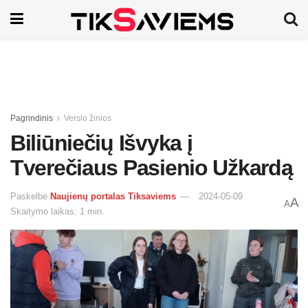
Pagrindinis
Verslo žinios
Biliūniečių Išvyka į
Tverečiaus Pasienio Užkardą
Paskelbė
Naujienų portalas Tiksaviems
2024-05-09
A
A
Skaitymo laikas: 1 min.