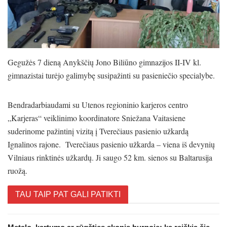
Gegužės 7 dieną Anykščių Jono Biliūno gimnazijos II-IV kl.
gimnazistai turėjo galimybę susipažinti su pasieniečio specialybe.
Bendradarbiaudami su Utenos regioninio karjeros centro
„Karjeras“ veiklinimo koordinatore Sniežana Vaitasiene
suderinome pažintinį vizitą į Tverečiaus pasienio užkardą
Ignalinos rajone. Tverečiaus pasienio užkarda – viena iš devynių
Vilniaus rinktinės užkardų. Ji saugo 52 km. sienos su Baltarusija
ruožą.
TAU TAIP PAT GALI PATIKTI