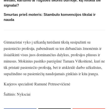
Metalo, kartumo ar rūgšties skonis burnoje: ką reiškia šie
signalai?
Smurtas prieš moteris: Stambulo konvencijos tikslai ir
nauda
Gimnazistai vyko į užkardą turėdami tikslą susipažinti su
pasieniečio profesija, pabendrauti su ten dirbančiais žmonėmis ir
išsiaiškinti visus juos dominančius dalykus, profesijos pliusus ir
minusus. Mokinius pasitiko pareigūnė Tamara Vilkoitienė, kuri ne
tik pristatė pasieniečio profesiją, bet ir atskleidė darbo užkulisius,
supažindino su pasieniečių naudojamais ginklais ir kita įranga.
Karjeros specialistė Ramunė Petrusevičienė
Šaltinis: Nyksciai