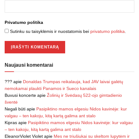
Privatumo politika
Sutinku su taisyklėmis ir nuostatomis bei
privatumo politika
.
Naujausi komentarai
???
apie
Donaldas Trumpas reikalauja, kad JAV laivai galėtų
nemokamai plaukti Panamos ir Sueco kanalais
Buvusi koncerte
apie
Žolinių ir Svėdasų 522-ojo gimtadienio
šventė
Negali būti
apie
Pasipiktino mamos elgesiu Nidos kavinėje: kur
valgau – ten kakoju, kitą kartą galima ant stalo
Kipras
apie
Pasipiktino mamos elgesiu Nidos kavinėje: kur valgau
– ten kakoju, kitą kartą galima ant stalo
EleanorViolet Violet
apie
Mes ne triušiukai su skeltom lupytėm ir