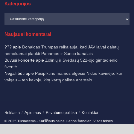
Kategorijos
Naujausi komentarai
???
apie
Donaldas Trumpas reikalauja, kad JAV laivai galėtų
nemokamai plaukti Panamos ir Sueco kanalais
Buvusi koncerte
apie
Žolinių ir Svėdasų 522-ojo gimtadienio
šventė
Negali būti
apie
Pasipiktino mamos elgesiu Nidos kavinėje: kur
valgau – ten kakoju, kitą kartą galima ant stalo
Reklama
Apie mus
Privatumo politika
Kontaktai
© 2025 Tiksaviems - Karščiausios naujienos šiandien. Visos teisės
saugomos.
Ukmergės žinios
-
Jonavos žinios
-
German News
-
Spain News
-