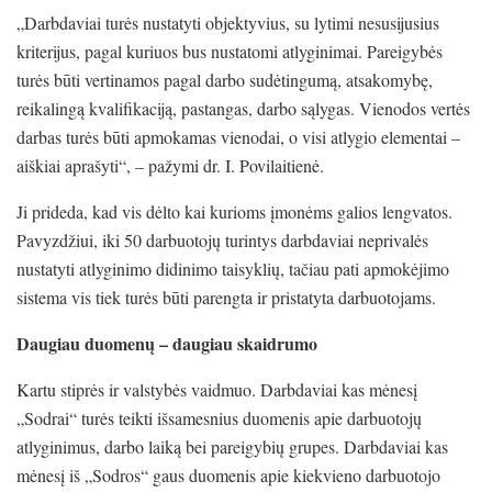
„Darbdaviai turės nustatyti objektyvius, su lytimi nesusijusius
kriterijus, pagal kuriuos bus nustatomi atlyginimai. Pareigybės
turės būti vertinamos pagal darbo sudėtingumą, atsakomybę,
reikalingą kvalifikaciją, pastangas, darbo sąlygas. Vienodos vertės
darbas turės būti apmokamas vienodai, o visi atlygio elementai –
aiškiai aprašyti“, – pažymi dr. I. Povilaitienė.
Ji prideda, kad vis dėlto kai kurioms įmonėms galios lengvatos.
Pavyzdžiui, iki 50 darbuotojų turintys darbdaviai neprivalės
nustatyti atlyginimo didinimo taisyklių, tačiau pati apmokėjimo
sistema vis tiek turės būti parengta ir pristatyta darbuotojams.
Daugiau duomenų – daugiau skaidrumo
Kartu stiprės ir valstybės vaidmuo. Darbdaviai kas mėnesį
„Sodrai“ turės teikti išsamesnius duomenis apie darbuotojų
atlyginimus, darbo laiką bei pareigybių grupes. Darbdaviai kas
mėnesį iš „Sodros“ gaus duomenis apie kiekvieno darbuotojo