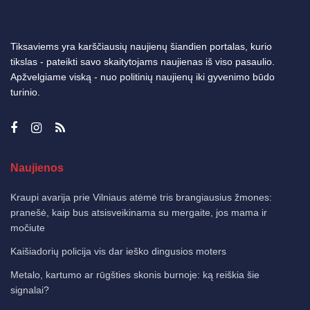
Tiksaviems yra karščiausių naujienų šiandien portalas, kurio
tikslas - pateikti savo skaitytojams naujienas iš viso pasaulio.
Apžvelgiame viską - nuo politinių naujienų iki gyvenimo būdo
turinio.
Naujienos
Kraupi avarija prie Vilniaus atėmė tris brangiausius žmones:
pranešė, kaip bus atsisveikinama su mergaite, jos mama ir
močiute
Kaišiadorių policija vis dar ieško dingusios moters
Metalo, kartumo ar rūgšties skonis burnoje: ką reiškia šie
signalai?