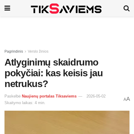
Pagrindinis
Verslo žinios
Atlyginimų skaidrumo
pokyčiai: kas keisis jau
netrukus?
Paskelbė
Naujienų portalas Tiksaviems
2026-05-02
A
A
Skaitymo laikas: 4 min.