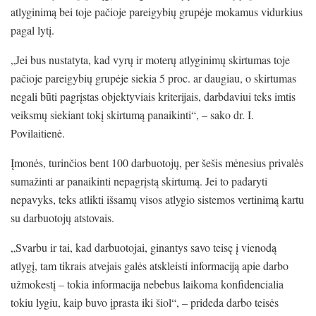
atlyginimą bei toje pačioje pareigybių grupėje mokamus vidurkius
pagal lytį.
„Jei bus nustatyta, kad vyrų ir moterų atlyginimų skirtumas toje
pačioje pareigybių grupėje siekia 5 proc. ar daugiau, o skirtumas
negali būti pagrįstas objektyviais kriterijais, darbdaviui teks imtis
veiksmų siekiant tokį skirtumą panaikinti“, – sako dr. I.
Povilaitienė.
Įmonės, turinčios bent 100 darbuotojų, per šešis mėnesius privalės
sumažinti ar panaikinti nepagrįstą skirtumą. Jei to padaryti
nepavyks, teks atlikti išsamų visos atlygio sistemos vertinimą kartu
su darbuotojų atstovais.
„Svarbu ir tai, kad darbuotojai, ginantys savo teisę į vienodą
atlygį, tam tikrais atvejais galės atskleisti informaciją apie darbo
užmokestį – tokia informacija nebebus laikoma konfidencialia
tokiu lygiu, kaip buvo įprasta iki šiol“, – prideda darbo teisės