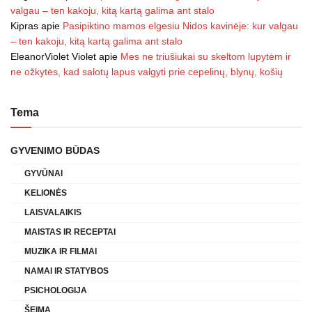
valgau – ten kakoju, kitą kartą galima ant stalo
Kipras
apie
Pasipiktino mamos elgesiu Nidos kavinėje: kur valgau
– ten kakoju, kitą kartą galima ant stalo
EleanorViolet Violet
apie
Mes ne triušiukai su skeltom lupytėm ir
ne ožkytės, kad salotų lapus valgyti prie cepelinų, blynų, košių
Tema
GYVENIMO BŪDAS
GYVŪNAI
KELIONĖS
LAISVALAIKIS
MAISTAS IR RECEPTAI
MUZIKA IR FILMAI
NAMAI IR STATYBOS
PSICHOLOGIJA
ŠEIMA