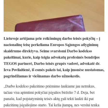
Lietuvoje artėjama prie reikšmingų darbo teisės pokyčių – į
nacionalinę teisę perkeliama Europos Sąjungos atlyginimų
skaidrumo direktyva. Seime svarstomi Darbo kodekso
pakeitimai, kurie, kaip teigia advokatų profesinės bendrijos
TEGOS partnerė, Darbo teisės grupės vadovė, advokatė dr.
Ieva Povilaitienė, iš esmės pakeis tai, kaip įmonėse nustatomas,
pagrindžiamas ir viešinamas darbo užmokestis.
„Darbo kodekso pakeitimo priėmimo laukiame jau netrukus,
tačiau visa apimtimi pokyčiai įsigalios birželio 7 d. Deja, bet
panašu, kad poįstatyminių teisės aktų gali tekti laukti iki pat
pakeitimų įsigaliojimo starto. Tai kelia įtampą, nes verslui tenka