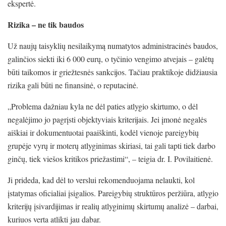
ekspertė.
Rizika – ne tik baudos
Už naujų taisyklių nesilaikymą numatytos administracinės baudos,
galinčios siekti iki 6 000 eurų, o tyčinio vengimo atvejais – galėtų
būti taikomos ir griežtesnės sankcijos. Tačiau praktikoje didžiausia
rizika gali būti ne finansinė, o reputacinė.
„Problema dažniau kyla ne dėl paties atlygio skirtumo, o dėl
negalėjimo jo pagrįsti objektyviais kriterijais. Jei įmonė negalės
aiškiai ir dokumentuotai paaiškinti, kodėl vienoje pareigybių
grupėje vyrų ir moterų atlyginimas skiriasi, tai gali tapti tiek darbo
ginčų, tiek viešos kritikos priežastimi“, – teigia dr. I. Povilaitienė.
Ji prideda, kad dėl to verslui rekomenduojama nelaukti, kol
įstatymas oficialiai įsigalios. Pareigybių struktūros peržiūra, atlygio
kriterijų įsivardijimas ir realių atlyginimų skirtumų analizė – darbai,
kuriuos verta atlikti jau dabar.