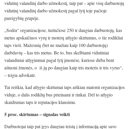
vidutinį valandinį darbo užmokestį, taip pat – apie visų darbuotojų
vidutinį valandinį darbo užmokestį pagal lytį toje pačioje
pareigybių grupėje.
„Sodra“ organizacijose, turinčiose 250 ir daugiau darbuotojų, kas
metus apskaičiuos vyrų ir moterų atlygio skirtumus, o šie rodikliai
taps vieši. Mažesnių (bet ne mažiau kaip 100 darbuotojų)
darbdavių – kas tris metus. Be to, bus skelbiami vidutiniai
valandiniai atlyginimai pagal lytį įmonėse, kuriose dirba bent
aštuoni žmonės, o iš jų po daugiau kaip tris moteris ir tris vyrus“,
– teigia advokatė.
Tai reiškia, kad atlygio skirtumai taps aiškiau matomi organizacijos
viduje, o dalis rodiklių bus prieinami ir rinkai. Dėl to atlygio
skaidrumas taps ir reputacijos klausimu.
5 proc. skirtumas – signalas veikti
Darbuotojai taip pat įgys daugiau teisių į informaciją apie savo