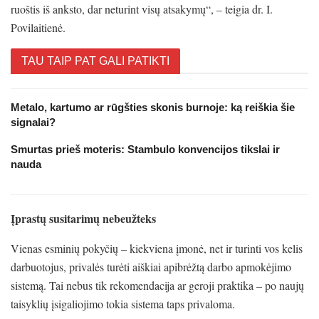
ruoštis iš anksto, dar neturint visų atsakymų“, – teigia dr. I.
Povilaitienė.
TAU TAIP PAT GALI PATIKTI
Metalo, kartumo ar rūgšties skonis burnoje: ką reiškia šie
signalai?
Smurtas prieš moteris: Stambulo konvencijos tikslai ir
nauda
Įprastų susitarimų nebeužteks
Vienas esminių pokyčių – kiekviena įmonė, net ir turinti vos kelis
darbuotojus, privalės turėti aiškiai apibrėžtą darbo apmokėjimo
sistemą. Tai nebus tik rekomendacija ar geroji praktika – po naujų
taisyklių įsigaliojimo tokia sistema taps privaloma.