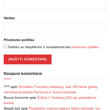
Vardas
Privatumo politika
Sutinku su taisyklėmis ir nuostatomis bei
privatumo politika
.
Naujausi komentarai
???
apie
Donaldas Trumpas reikalauja, kad JAV laivai galėtų
nemokamai plaukti Panamos ir Sueco kanalais
Buvusi koncerte
apie
Žolinių ir Svėdasų 522-ojo gimtadienio
šventė
Negali būti
apie
Pasipiktino mamos elgesiu Nidos kavinėje: kur