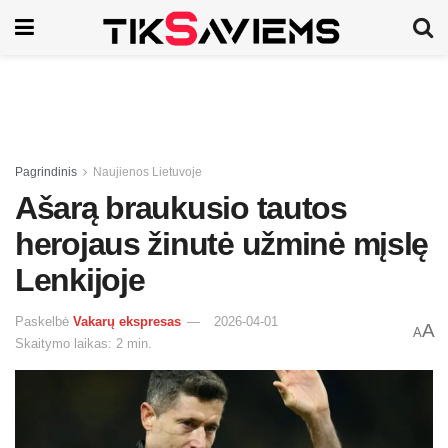
Pagrindinis
Naujienos Lietuvoje
Ašarą braukusio tautos
herojaus žinutė užminė mįslę
Lenkijoje
Paskelbė
Vakarų ekspresas
2026-04-01
A
A
Skaitymo laikas: 2 min.