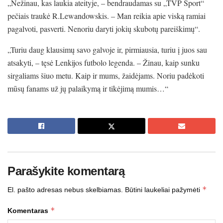
„Nežinau, kas laukia ateityje, – bendraudamas su „TVP Sport“
pečiais traukė R.Lewandowskis. – Man reikia apie viską ramiai
pagalvoti, pasverti. Nenoriu daryti jokių skubotų pareiškimų“.
„Turiu daug klausimų savo galvoje ir, pirmiausia, turiu į juos sau
atsakyti, – tęsė Lenkijos futbolo legenda. – Žinau, kaip sunku
sirgaliams šiuo metu. Kaip ir mums, žaidėjams. Noriu padėkoti
mūsų fanams už jų palaikymą ir tikėjimą mumis…“
Parašykite komentarą
*
El. pašto adresas nebus skelbiamas.
Būtini laukeliai pažymėti
*
Komentaras