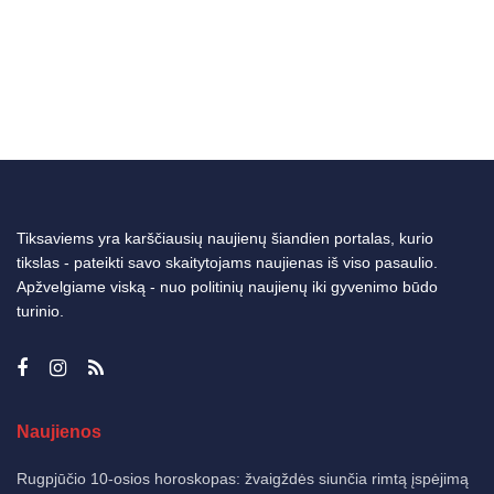
Tiksaviems yra karščiausių naujienų šiandien portalas, kurio
tikslas - pateikti savo skaitytojams naujienas iš viso pasaulio.
Apžvelgiame viską - nuo politinių naujienų iki gyvenimo būdo
turinio.
Naujienos
Rugpjūčio 10-osios horoskopas: žvaigždės siunčia rimtą įspėjimą