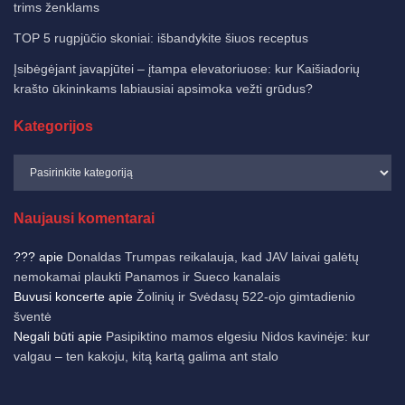
trims ženklams
TOP 5 rugpjūčio skoniai: išbandykite šiuos receptus
Įsibėgėjant javapjūtei – įtampa elevatoriuose: kur Kaišiadorių
krašto ūkininkams labiausiai apsimoka vežti grūdus?
Kategorijos
Naujausi komentarai
???
apie
Donaldas Trumpas reikalauja, kad JAV laivai galėtų
nemokamai plaukti Panamos ir Sueco kanalais
Buvusi koncerte
apie
Žolinių ir Svėdasų 522-ojo gimtadienio
šventė
Negali būti
apie
Pasipiktino mamos elgesiu Nidos kavinėje: kur
valgau – ten kakoju, kitą kartą galima ant stalo