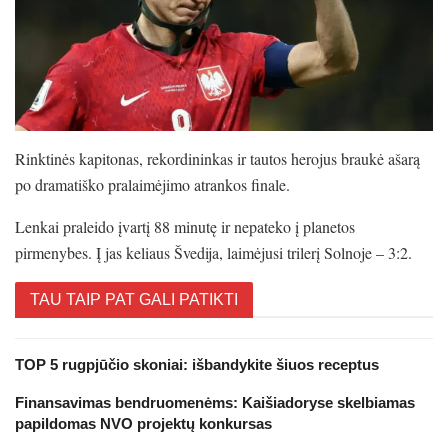
Rinktinės kapitonas, rekordininkas ir tautos herojus braukė ašarą
po dramatiško pralaimėjimo atrankos finale.
Lenkai praleido įvartį 88 minutę ir nepateko į planetos
pirmenybes. Į jas keliaus Švedija, laimėjusi trilerį Solnoje – 3:2.
TAU TAIP PAT GALI PATIKTI
TOP 5 rugpjūčio skoniai: išbandykite šiuos receptus
Finansavimas bendruomenėms: Kaišiadoryse skelbiamas
papildomas NVO projektų konkursas