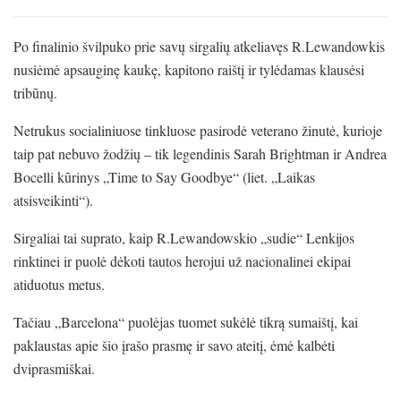
Po finalinio švilpuko prie savų sirgalių atkeliavęs R.Lewandowkis
nusiėmė apsauginę kaukę, kapitono raištį ir tylėdamas klausėsi
tribūnų.
Netrukus socialiniuose tinkluose pasirodė veterano žinutė, kurioje
taip pat nebuvo žodžių – tik legendinis Sarah Brightman ir Andrea
Bocelli kūrinys „Time to Say Goodbye“ (liet. „Laikas
atsisveikinti“).
Sirgaliai tai suprato, kaip R.Lewandowskio „sudie“ Lenkijos
rinktinei ir puolė dėkoti tautos herojui už nacionalinei ekipai
atiduotus metus.
Tačiau „Barcelona“ puolėjas tuomet sukėlė tikrą sumaištį, kai
paklaustas apie šio įrašo prasmę ir savo ateitį, ėmė kalbėti
dviprasmiškai.