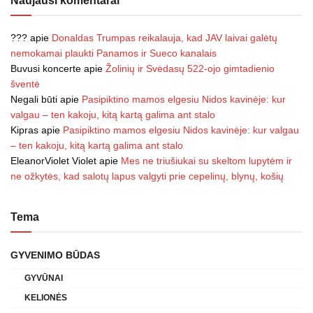
Naujausi komentarai
???
apie
Donaldas Trumpas reikalauja, kad JAV laivai galėtų
nemokamai plaukti Panamos ir Sueco kanalais
Buvusi koncerte
apie
Žolinių ir Svėdasų 522-ojo gimtadienio
šventė
Negali būti
apie
Pasipiktino mamos elgesiu Nidos kavinėje: kur
valgau – ten kakoju, kitą kartą galima ant stalo
Kipras
apie
Pasipiktino mamos elgesiu Nidos kavinėje: kur valgau
– ten kakoju, kitą kartą galima ant stalo
EleanorViolet Violet
apie
Mes ne triušiukai su skeltom lupytėm ir
ne ožkytės, kad salotų lapus valgyti prie cepelinų, blynų, košių
Tema
GYVENIMO BŪDAS
GYVŪNAI
KELIONĖS