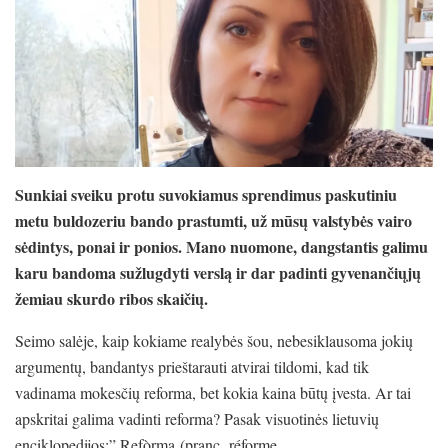
Sunkiai sveiku protu suvokiamus sprendimus paskutiniu
metu buldozeriu bando prastumti, už mūsų valstybės vairo
sėdintys, ponai ir ponios. Mano nuomone, dangstantis galimu
karu bandoma sužlugdyti verslą ir dar padinti gyvenančiųjų
žemiau skurdo ribos skaičių.
Seimo salėje, kaip kokiame realybės šou, nebesiklausoma jokių
argumentų, bandantys prieštarauti atvirai tildomi, kad tik
vadinama mokesčių reforma, bet kokia kaina būtų įvesta. Ar tai
apskritai galima vadinti reforma? Pasak visuotinės lietuvių
enciklopedijos:” Refòrma (pranc. réforme