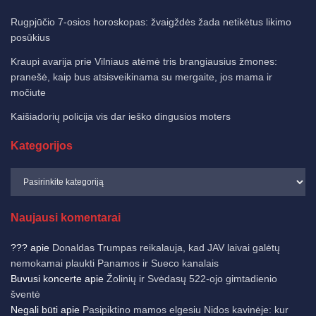
Rugpjūčio 7-osios horoskopas: žvaigždės žada netikėtus likimo
posūkius
Kraupi avarija prie Vilniaus atėmė tris brangiausius žmones:
pranešė, kaip bus atsisveikinama su mergaite, jos mama ir
močiute
Kaišiadorių policija vis dar ieško dingusios moters
Kategorijos
Naujausi komentarai
???
apie
Donaldas Trumpas reikalauja, kad JAV laivai galėtų
nemokamai plaukti Panamos ir Sueco kanalais
Buvusi koncerte
apie
Žolinių ir Svėdasų 522-ojo gimtadienio
šventė
Negali būti
apie
Pasipiktino mamos elgesiu Nidos kavinėje: kur