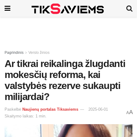
Pagrindinis
Verslo žinios
Ar tikrai reikalinga žlugdanti
mokesčių reforma, kai
valstybės rezerve sukaupti
milijardai?
Paskelbė
Naujienų portalas Tiksaviems
2025-06-01
A
A
Skaitymo laikas: 1 min.