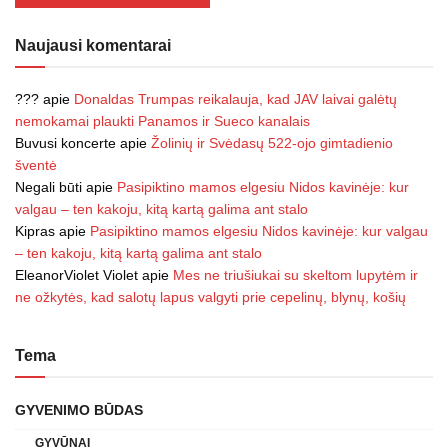
Naujausi komentarai
???
apie
Donaldas Trumpas reikalauja, kad JAV laivai galėtų
nemokamai plaukti Panamos ir Sueco kanalais
Buvusi koncerte
apie
Žolinių ir Svėdasų 522-ojo gimtadienio
šventė
Negali būti
apie
Pasipiktino mamos elgesiu Nidos kavinėje: kur
valgau – ten kakoju, kitą kartą galima ant stalo
Kipras
apie
Pasipiktino mamos elgesiu Nidos kavinėje: kur valgau
– ten kakoju, kitą kartą galima ant stalo
EleanorViolet Violet
apie
Mes ne triušiukai su skeltom lupytėm ir
ne ožkytės, kad salotų lapus valgyti prie cepelinų, blynų, košių
Tema
GYVENIMO BŪDAS
GYVŪNAI