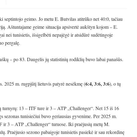
ki septintojo geimo. Jo metu E. Butvilas atitrūko net 40:0, tačiau
iją. Aštuntajame geime situacija apsivertė aukštyn kojom – E.
i nei tunisietis, išsigelbėti nepajėgė ir atsidūrė sudėtingoje
no pergalę.
škų – po 83. Daugelis jų statistinių rodiklių buvo labai panašūs.
6:4, 3:6, 3:6
os. 2025 m. rugpjūtį lietuvis patyrė nesėkmę (
), o tų
ų turnyrų: 13 – ITF ture ir 3 – ATP „Challenger“. Net 15 iš 16
ėjęs sezonas tunisiečiui buvo geriausias gyvenime. Per 2025 m.
ITF ir 3 – ATP „Challenger“ turuose. Iki praėjusių metų M.
ų. Praėjusio sezono pabaigoje tunisietis pasiekė ir sau rekordinę