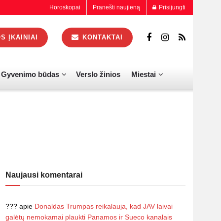
Horoskopai
Pranešti naujieną
Prisijungti
 ĮKAINIAI
KONTAKTAI
Gyvenimo būdas
Verslo žinios
Miestai
Naujausi komentarai
???
apie
Donaldas Trumpas reikalauja, kad JAV laivai
galėtų nemokamai plaukti Panamos ir Sueco kanalais