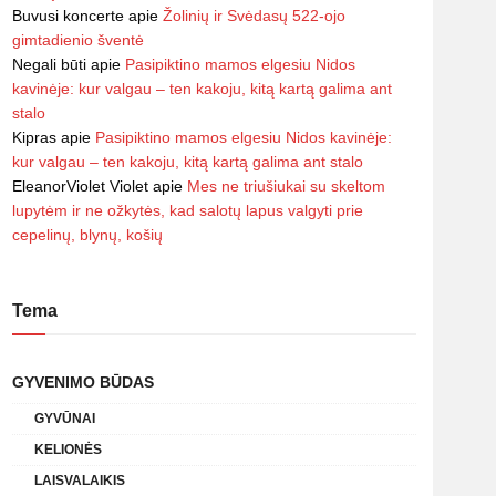
Buvusi koncerte
apie
Žolinių ir Svėdasų 522-ojo
gimtadienio šventė
Negali būti
apie
Pasipiktino mamos elgesiu Nidos
kavinėje: kur valgau – ten kakoju, kitą kartą galima ant
stalo
Kipras
apie
Pasipiktino mamos elgesiu Nidos kavinėje:
kur valgau – ten kakoju, kitą kartą galima ant stalo
EleanorViolet Violet
apie
Mes ne triušiukai su skeltom
lupytėm ir ne ožkytės, kad salotų lapus valgyti prie
cepelinų, blynų, košių
Tema
GYVENIMO BŪDAS
GYVŪNAI
KELIONĖS
LAISVALAIKIS