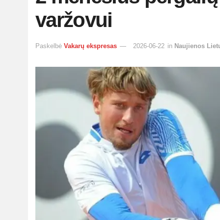
varžovui
Paskelbė
Vakarų ekspresas
2026-06-22
in
Naujienos Liet