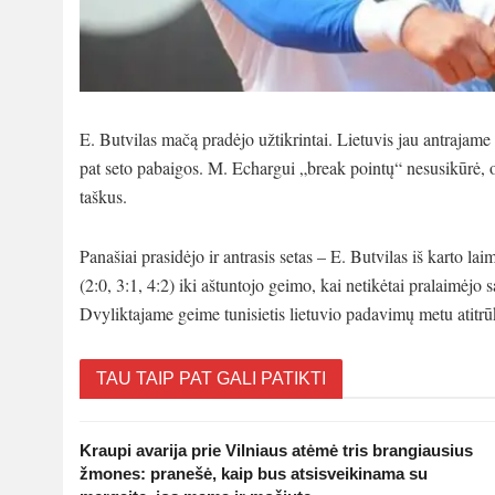
E. Butvilas mačą pradėjo užtikrintai. Lietuvis jau antrajame 
pat seto pabaigos. M. Echargui „break pointų“ nesusikūrė, 
taškus.
Panašiai prasidėjo ir antrasis setas – E. Butvilas iš karto la
(2:0, 3:1, 4:2) iki aštuntojo geimo, kai netikėtai pralaimėjo
Dvyliktajame geime tunisietis lietuvio padavimų metu atitrū
TAU TAIP PAT GALI PATIKTI
Kraupi avarija prie Vilniaus atėmė tris brangiausius
žmones: pranešė, kaip bus atsisveikinama su