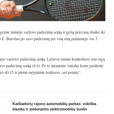
geime laimėjo varžovo padavimų seriją ir įgytą persvarą išlaikė iki
o E. Butvilas po savo padavimų per visą setą pralaimėjo vos 3
imėjo varžovo padavimų seriją. Lietuvis ramiai kontroliavo seto eigą
 savo padavimų seriją (4:4). Po to momento vaizdas korte pasikeitė.
ko 40:15 ir pirmu mėginimu realizavo „set pointą“.
Kaišiadorių rajono automobilių parkas: vokiška
klasika ir stebinantis elektromobilių šuolis