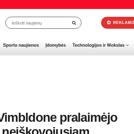
REKLAMOS
Sporto naujienos
Įdomybės
Technologijos ir Mokslas
Vimbldone pralaimėjo
ų neiškovojusiam