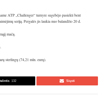
iename ATP „Challenger“ turnyre sugebėjo pasiekti bent
aimėjimų seriją. Pergalės jis laukia nuo balandžio 20 d.
rmąjį mačą.
.
rų sterlingų (74,21 mln. eurų).
alintis
132
Siųsti