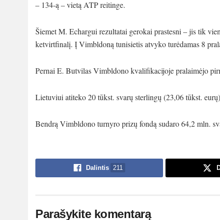
– 134-ą – vietą ATP reitinge.
Šiemet M. Echargui rezultatai gerokai prastesni – jis tik v
ketvirtfinalį. Į Vimbldoną tunisietis atvyko turėdamas 8 pral
Pernai E. Butvilas Vimbldono kvalifikacijoje pralaimėjo pi
Lietuviui atiteko 20 tūkst. svarų sterlingų (23,06 tūkst. eurų)
Bendrą Vimbldono turnyro prizų fondą sudaro 64,2 mln. sva
Dalintis
211
D
Parašykite komentarą