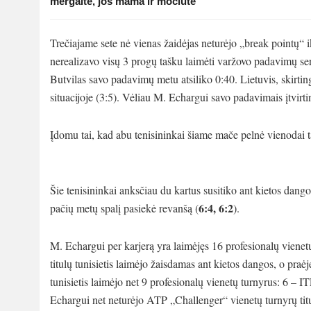
mergaite, jos mama ir močiute
Trečiajame sete nė vienas žaidėjas neturėjo „break pointų“ i
nerealizavo visų 3 progų tašku laimėti varžovo padavimų ser
Butvilas savo padavimų metu atsiliko 0:40. Lietuvis, skirtinga
situacijoje (3:5). Vėliau M. Echargui savo padavimais įtvirti
Įdomu tai, kad abu tenisininkai šiame mače pelnė vienodai ta
Šie tenisininkai anksčiau du kartus susitiko ant kietos dang
6:4, 6:2
pačių metų spalį pasiekė revanšą (
).
M. Echargui per karjerą yra laimėjęs 16 profesionalų vienet
titulų tunisietis laimėjo žaisdamas ant kietos dangos, o pra
tunisietis laimėjo net 9 profesionalų vienetų turnyrus: 6 – 
Echargui net neturėjo ATP „Challenger“ vienetų turnyrų titul