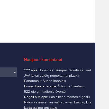
Naujausi komentarai
???
apie
Donaldas Trumpas reikalauja, kad
JAV laivai galėtų nemokamai plaukti
Panamos ir Sueco kanalais
Buvusi koncerte
apie
Žolinių ir Svėdasų
522-ojo gimtadienio šventė
Negali būti
apie
Pasipiktino mamos elgesiu
Nidos kavinėje: kur valgau – ten kakoju, kitą
kartą galima ant stalo