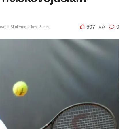
A
507
0
uvoje
Skaitymo laikas: 3 min.
A