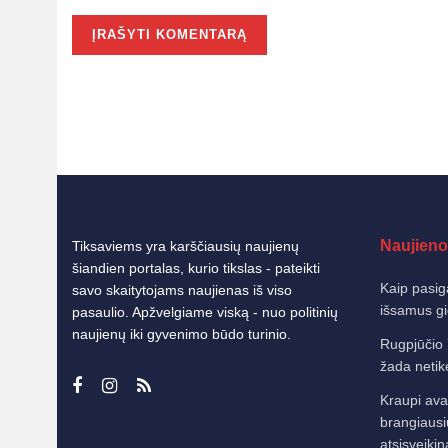
Naujieno
Tiksaviems yra karščiausių naujienų
šiandien portalas, kurio tikslas - pateikti
Kaip pasig
savo skaitytojams naujienas iš viso
išsamus g
pasaulio. Apžvelgiame viską - nuo politinių
naujienų iki gyvenimo būdo turinio.
Rugpjūčio 
žada netik
Kraupi avar
brangiausi
atsisveiki