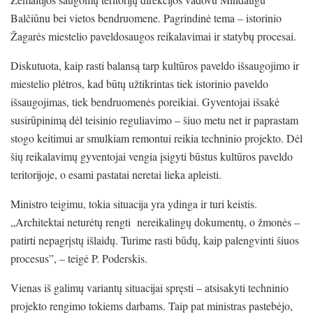
Balčiūnu bei vietos bendruomene. Pagrindinė tema – istorinio
Žagarės miestelio paveldosaugos reikalavimai ir statybų procesai.
Diskutuota, kaip rasti balansą tarp kultūros paveldo išsaugojimo ir
miestelio plėtros, kad būtų užtikrintas tiek istorinio paveldo
išsaugojimas, tiek bendruomenės poreikiai. Gyventojai išsakė
susirūpinimą dėl teisinio reguliavimo – šiuo metu net ir paprastam
stogo keitimui ar smulkiam remontui reikia techninio projekto. Dėl
šių reikalavimų gyventojai vengia įsigyti būstus kultūros paveldo
teritorijoje, o esami pastatai neretai lieka apleisti.
Ministro teigimu, tokia situacija yra ydinga ir turi keistis.
„Architektai neturėtų rengti nereikalingų dokumentų, o žmonės –
patirti nepagrįstų išlaidų. Turime rasti būdų, kaip palengvinti šiuos
procesus”, – teigė P. Poderskis.
Vienas iš galimų variantų situacijai spręsti – atsisakyti techninio
projekto rengimo tokiems darbams. Taip pat ministras pastebėjo,