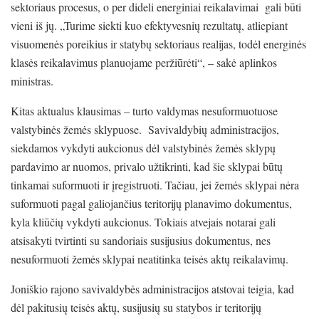
sektoriaus procesus, o per dideli energiniai reikalavimai gali būti
vieni iš jų. „Turime siekti kuo efektyvesnių rezultatų, atliepiant
visuomenės poreikius ir statybų sektoriaus realijas, todėl energinės
klasės reikalavimus planuojame peržiūrėti“, – sakė aplinkos
ministras.
Kitas aktualus klausimas – turto valdymas nesuformuotuose
valstybinės žemės sklypuose. Savivaldybių administracijos,
siekdamos vykdyti aukcionus dėl valstybinės žemės sklypų
pardavimo ar nuomos, privalo užtikrinti, kad šie sklypai būtų
tinkamai suformuoti ir įregistruoti. Tačiau, jei žemės sklypai nėra
suformuoti pagal galiojančius teritorijų planavimo dokumentus,
kyla kliūčių vykdyti aukcionus. Tokiais atvejais notarai gali
atsisakyti tvirtinti su sandoriais susijusius dokumentus, nes
nesuformuoti žemės sklypai neatitinka teisės aktų reikalavimų.
Joniškio rajono savivaldybės administracijos atstovai teigia, kad
dėl pakitusių teisės aktų, susijusių su statybos ir teritorijų