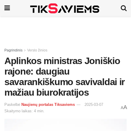
Pagrindinis
Verslo žinios
Aplinkos ministras Joniškio
rajone: daugiau
savarankiškumo savivaldai ir
mažiau biurokratijos
Paskelbė
Naujienų portalas Tiksaviems
2025-03-07
A
A
Skaitymo laikas: 4 min.