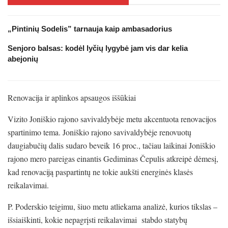
„Pintinių Sodelis” tarnauja kaip ambasadorius
Senjoro balsas: kodėl lyčių lygybė jam vis dar kelia
abejonių
Renovacija ir aplinkos apsaugos iššūkiai
Vizito Joniškio rajono savivaldybėje metu akcentuota renovacijos
spartinimo tema. Joniškio rajono savivaldybėje renovuotų
daugiabučių dalis sudaro beveik 16 proc., tačiau laikinai Joniškio
rajono mero pareigas einantis Gediminas Čepulis atkreipė dėmesį,
kad renovaciją paspartintų ne tokie aukšti energinės klasės
reikalavimai.
P. Poderskio teigimu, šiuo metu atliekama analizė, kurios tikslas –
išsiaiškinti, kokie nepagrįsti reikalavimai stabdo statybų