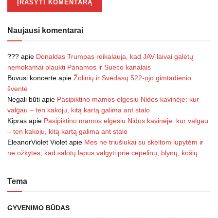
Naujausi komentarai
???
apie
Donaldas Trumpas reikalauja, kad JAV laivai galėtų
nemokamai plaukti Panamos ir Sueco kanalais
Buvusi koncerte
apie
Žolinių ir Svėdasų 522-ojo gimtadienio
šventė
Negali būti
apie
Pasipiktino mamos elgesiu Nidos kavinėje: kur
valgau – ten kakoju, kitą kartą galima ant stalo
Kipras
apie
Pasipiktino mamos elgesiu Nidos kavinėje: kur valgau
– ten kakoju, kitą kartą galima ant stalo
EleanorViolet Violet
apie
Mes ne triušiukai su skeltom lupytėm ir
ne ožkytės, kad salotų lapus valgyti prie cepelinų, blynų, košių
Tema
GYVENIMO BŪDAS