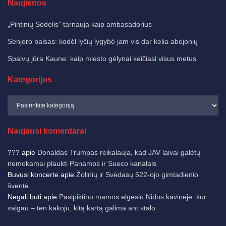
Naujienos
„Pintinių Sodelis” tarnauja kaip ambasadorius
Senjoro balsas: kodėl lyčių lygybė jam vis dar kelia abejonių
Spalvų jūra Kaune: kaip miesto gėlynai keičiasi visus metus
Kategorijos
Naujausi komentarai
???
apie
Donaldas Trumpas reikalauja, kad JAV laivai galėtų
nemokamai plaukti Panamos ir Sueco kanalais
Buvusi koncerte
apie
Žolinių ir Svėdasų 522-ojo gimtadienio
šventė
Negali būti
apie
Pasipiktino mamos elgesiu Nidos kavinėje: kur
valgau – ten kakoju, kitą kartą galima ant stalo