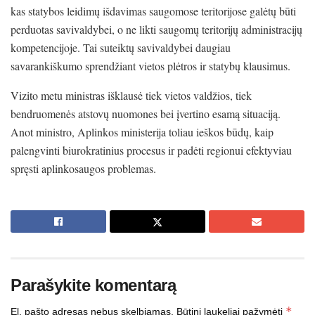
kas statybos leidimų išdavimas saugomose teritorijose galėtų būti
perduotas savivaldybei, o ne likti saugomų teritorijų administracijų
kompetencijoje. Tai suteiktų savivaldybei daugiau
savarankiškumo sprendžiant vietos plėtros ir statybų klausimus.
Vizito metu ministras išklausė tiek vietos valdžios, tiek
bendruomenės atstovų nuomones bei įvertino esamą situaciją.
Anot ministro, Aplinkos ministerija toliau ieškos būdų, kaip
palengvinti biurokratinius procesus ir padėti regionui efektyviau
spręsti aplinkosaugos problemas.
Parašykite komentarą
*
El. pašto adresas nebus skelbiamas.
Būtini laukeliai pažymėti