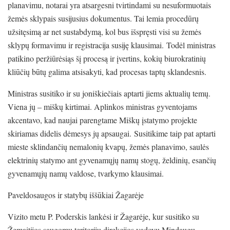
planavimu, notarai yra atsargesni tvirtindami su nesuformuotais
žemės sklypais susijusius dokumentus. Tai lemia procedūrų
užsitęsimą ar net sustabdymą, kol bus išspręsti visi su žemės
sklypų formavimu ir registracija susiję klausimai. Todėl ministras
patikino peržiūrėsiąs šį procesą ir įvertins, kokių biurokratinių
kliūčių būtų galima atsisakyti, kad procesas taptų sklandesnis.
Ministras susitiko ir su joniškiečiais aptarti jiems aktualių temų.
Viena jų – miškų kirtimai. Aplinkos ministras gyventojams
akcentavo, kad naujai parengtame Miškų įstatymo projekte
skiriamas didelis dėmesys jų apsaugai. Susitikime taip pat aptarti
mieste sklindančių nemalonių kvapų, žemės planavimo, saulės
elektrinių statymo ant gyvenamųjų namų stogų, želdinių, esančių
gyvenamųjų namų valdose, tvarkymo klausimai.
Paveldosaugos ir statybų iššūkiai Žagarėje
Vizito metu P. Poderskis lankėsi ir Žagarėje, kur susitiko su
Žemaitijos saugomų teritorijų direkcijos vadovu Mindaugu