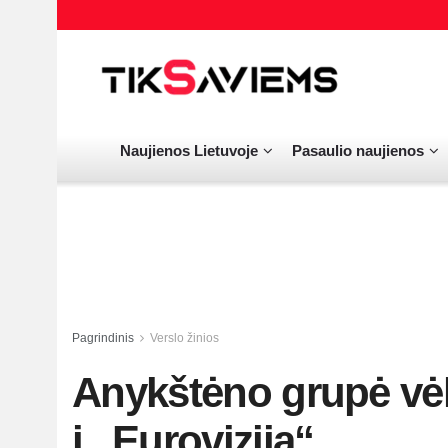
Naujienos Lietuvoje
Pasaulio naujienos
Pagrindinis
Verslo žinios
Anykštėno grupė vėl
į „Euroviziją“