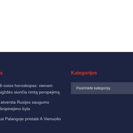
s
Kategorijos
6-osios horoskopas: vienam
aigždės siunčia rimtą perspėjimą
 atversta Rusijos saugumo
šnipinėjimo byla
ai Palangoje pristatė A.Vienuolio