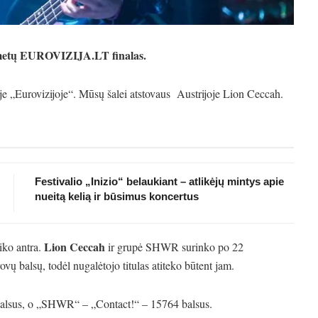
ų metų EUROVIZIJA.LT finalas.
oje „Eurovizijoje“. Mūsų šalei atstovaus Austrijoje Lion Ceccah.
Festivalio „Inizio“ belaukiant – atlikėjų mintys apie
nueitą kelią ir būsimus koncertus
Lion Ceccah
iko antra.
ir grupė SHWR surinko po 22
vų balsų, todėl nugalėtojo titulas atiteko būtent jam.
alsus, o „SHWR“ – „Contact!“ – 15764 balsus.