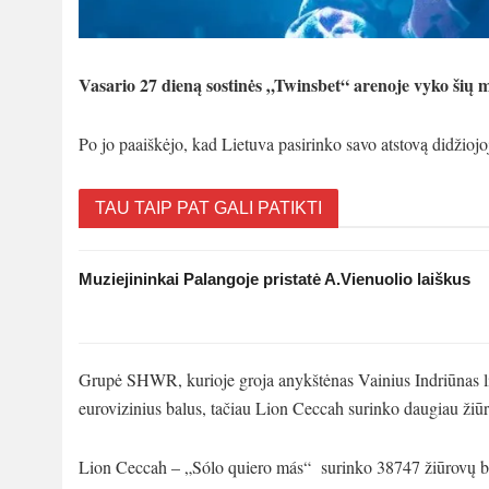
Vasario 27 dieną sostinės „Twinsbet“ arenoje vyko ši
Po jo paaiškėjo, kad Lietuva pasirinko savo atstovą didžioj
TAU TAIP PAT GALI PATIKTI
Muziejininkai Palangoje pristatė A.Vienuolio laiškus
Grupė SHWR, kurioje groja anykštėnas Vainius Indriūnas l
eurovizinius balus, tačiau Lion Ceccah surinko daugiau žiūro
Lion Ceccah – „Sólo quiero más“ surinko 38747 žiūrovų b