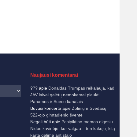
Naujausi komentarai
???
apie
Donaldas Trumpas reikalauja, kad
JAV laivai galėtų nemokamai plaukti
Panamos ir Sueco kanalais
Buvusi koncerte
apie
Žolinių ir Svėdasų
522-ojo gimtadienio šventė
Negali būti
apie
Pasipiktino mamos elgesiu
Nidos kavinėje: kur valgau – ten kakoju, kitą
kartą galima ant stalo