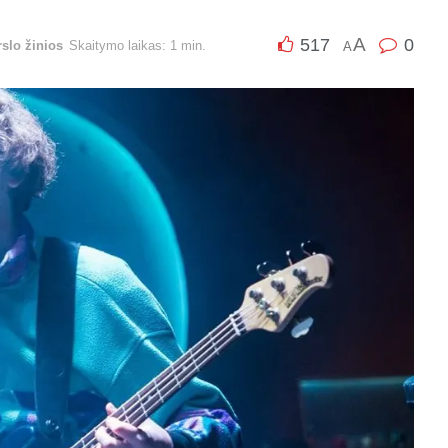
A
517
0
rslo žinios
Skaitymo laikas: 1 min.
A