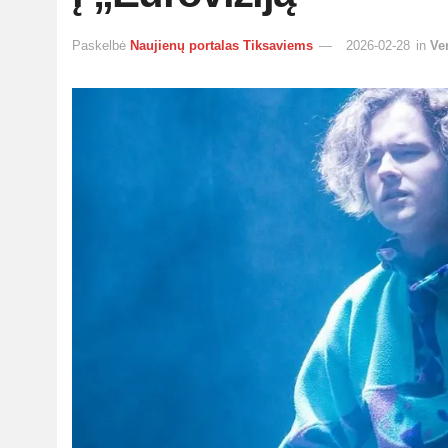
Paskelbė
Naujienų portalas Tiksaviems
2026-02-28
in
Ve