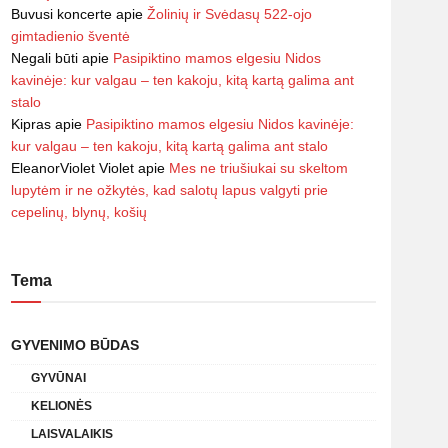
Buvusi koncerte
apie
Žolinių ir Svėdasų 522-ojo
gimtadienio šventė
Negali būti
apie
Pasipiktino mamos elgesiu Nidos
kavinėje: kur valgau – ten kakoju, kitą kartą galima ant
stalo
Kipras
apie
Pasipiktino mamos elgesiu Nidos kavinėje:
kur valgau – ten kakoju, kitą kartą galima ant stalo
EleanorViolet Violet
apie
Mes ne triušiukai su skeltom
lupytėm ir ne ožkytės, kad salotų lapus valgyti prie
cepelinų, blynų, košių
Tema
GYVENIMO BŪDAS
GYVŪNAI
KELIONĖS
LAISVALAIKIS