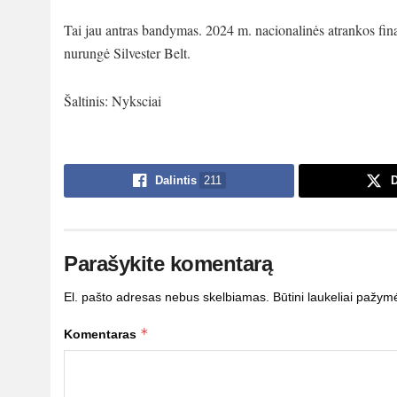
Tai jau antras bandymas. 2024 m. nacionalinės atrankos final
nurungė Silvester Belt.
Šaltinis: Nyksciai
Dalintis
211
D
Parašykite komentarą
El. pašto adresas nebus skelbiamas.
Būtini laukeliai pažym
*
Komentaras