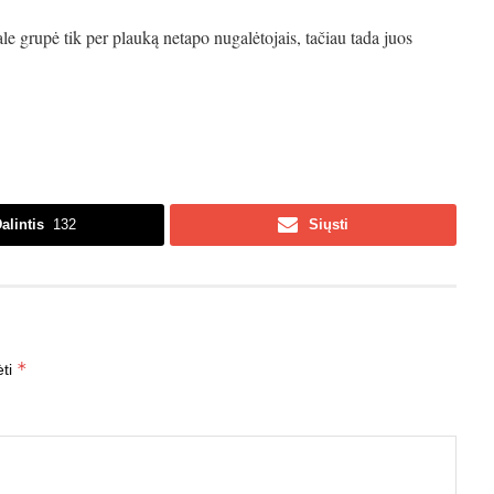
e grupė tik per plauką netapo nugalėtojais, tačiau tada juos
alintis
132
Siųsti
*
ėti