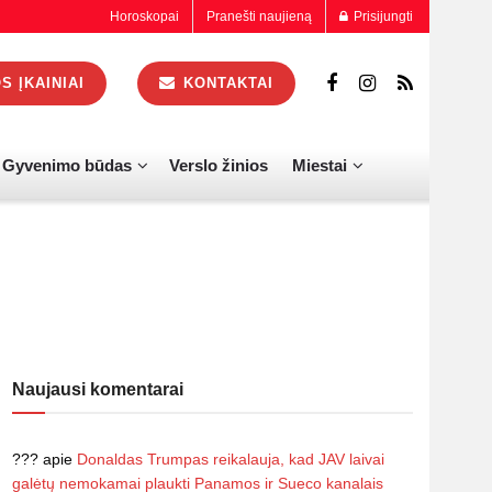
Horoskopai
Pranešti naujieną
Prisijungti
 ĮKAINIAI
KONTAKTAI
Gyvenimo būdas
Verslo žinios
Miestai
Naujausi komentarai
???
apie
Donaldas Trumpas reikalauja, kad JAV laivai
galėtų nemokamai plaukti Panamos ir Sueco kanalais