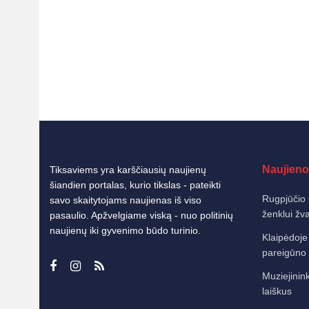
Naujieno
Tiksaviems yra karščiausių naujienų
šiandien portalas, kurio tikslas - pateikti
Rugpjūčio 
savo skaitytojams naujienas iš viso
ženklui žv
pasaulio. Apžvelgiame viską - nuo politinių
naujienų iki gyvenimo būdo turinio.
Klaipėdoje
pareigūno 
Muziejinink
laiškus