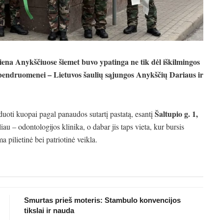
ena Anykščiuose šiemet buvo ypatinga ne tik dėl iškilmingos
lių bendruomenei – Lietuvos šaulių sąjungos Anykščių Dariaus ir
Šaltupio g. 1,
oti kuopai pagal panaudos sutartį pastatą, esantį
au – odontologijos klinika, o dabar jis taps vieta, kur bursis
 pilietinė bei patriotinė veikla.
Smurtas prieš moteris: Stambulo konvencijos
tikslai ir nauda