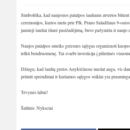
Simboliška, kad naujosios patalpos šauliams atvertos būtent
ceremonijos, kurios metu prie Plk. Prano Saladžiaus 9-osios š
jaunieji šauliai ištarė pasižadėjimą, buvo pažymėta ir nauj
Naujos patalpos suteiks geresnes sąlygas organizuoti kuopos
telkti bendruomenę. Tai svarbi investicija į pilietinės visuom
Džiugu, kad šaulių gretos Anykščiuose nuolat auga, vis daug
priimti sprendimai ir kuriamos sąlygos veiklai yra prasminga
Tėvynės labui!
Šaltinis: Nyksciai