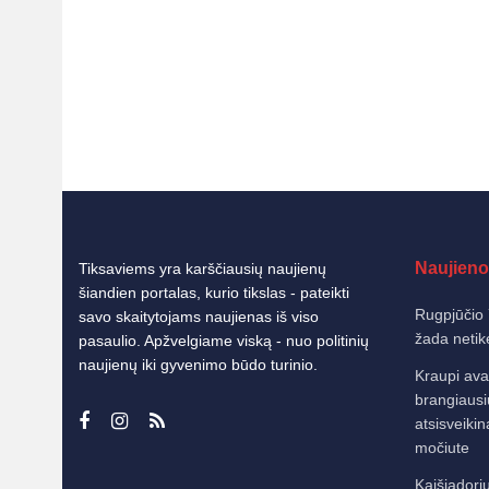
Naujieno
Tiksaviems yra karščiausių naujienų
šiandien portalas, kurio tikslas - pateikti
Rugpjūčio 
savo skaitytojams naujienas iš viso
žada netik
pasaulio. Apžvelgiame viską - nuo politinių
naujienų iki gyvenimo būdo turinio.
Kraupi avar
brangiausi
atsisveiki
močiute
Kaišiadorių