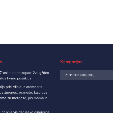
s
Kategorijos
7-osios horoskopas: žvaigždės
ėtus likimo posūkius
ija prie Vilniaus atėmė tris
us žmones: pranešė, kaip bus
nama su mergaite, jos mama ir
 policija vis dar ieško dingusios