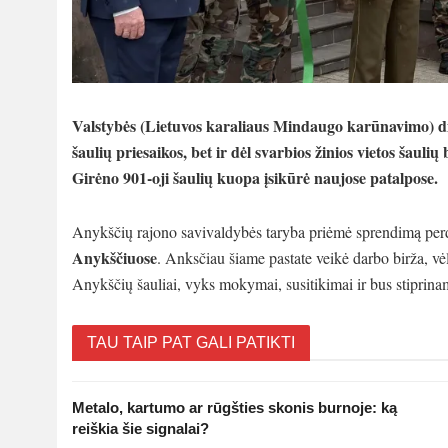
Valstybės (Lietuvos karaliaus Mindaugo karūnavimo) di
šaulių priesaikos, bet ir dėl svarbios žinios vietos šau
Girėno 901-oji šaulių kuopa įsikūrė naujose patalpose.
Anykščių rajono savivaldybės taryba priėmė sprendimą perdu
Anykščiuose
. Anksčiau šiame pastate veikė darbo birža, vėli
Anykščių šauliai, vyks mokymai, susitikimai ir bus stiprinama
TAU TAIP PAT GALI PATIKTI
Metalo, kartumo ar rūgšties skonis burnoje: ką
reiškia šie signalai?