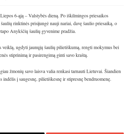
 Liepos 6-ąją – Valstybės dieną. Po iškilmingos priesaikos
aulių rinktinės prisijungė nauji nariai, davę šaulio priesaiką, o
o etapo Anykščių šaulių gyvenime pradžia.
 veiklą, ugdyti jaunųjų šaulių pilietiškumą, rengti mokymus bei
enės stiprinimą ir pasirengimą ginti savo kraštą.
iau žmonių savo laisva valia renkasi tarnauti Lietuvai. Šiandien
s indėlis į saugesnę, pilietiškesnę ir stipresnę bendruomenę.