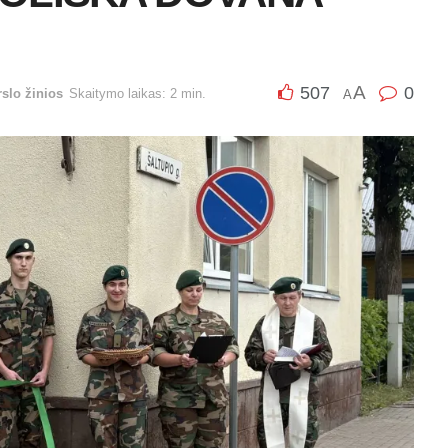
A
507
0
rslo žinios
Skaitymo laikas: 2 min.
A