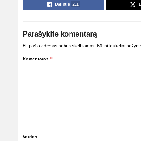
Dalintis
211
D
Parašykite komentarą
El. pašto adresas nebus skelbiamas.
Būtini laukeliai pažym
*
Komentaras
Vardas