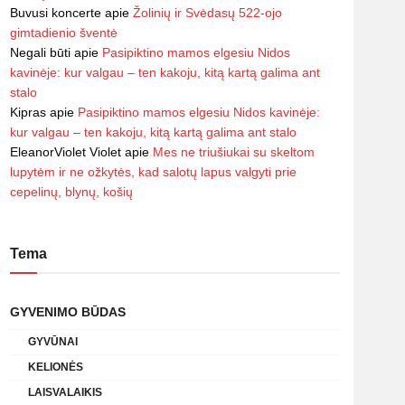
Buvusi koncerte
apie
Žolinių ir Svėdasų 522-ojo
gimtadienio šventė
Negali būti
apie
Pasipiktino mamos elgesiu Nidos
kavinėje: kur valgau – ten kakoju, kitą kartą galima ant
stalo
Kipras
apie
Pasipiktino mamos elgesiu Nidos kavinėje:
kur valgau – ten kakoju, kitą kartą galima ant stalo
EleanorViolet Violet
apie
Mes ne triušiukai su skeltom
lupytėm ir ne ožkytės, kad salotų lapus valgyti prie
cepelinų, blynų, košių
Tema
GYVENIMO BŪDAS
GYVŪNAI
KELIONĖS
LAISVALAIKIS