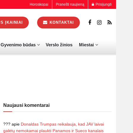
Horoskopai
Pranešti naujieną
Prisijungti
 ĮKAINIAI
KONTAKTAI
Gyvenimo būdas
Verslo žinios
Miestai
Naujausi komentarai
???
apie
Donaldas Trumpas reikalauja, kad JAV laivai
galėtų nemokamai plaukti Panamos ir Sueco kanalais