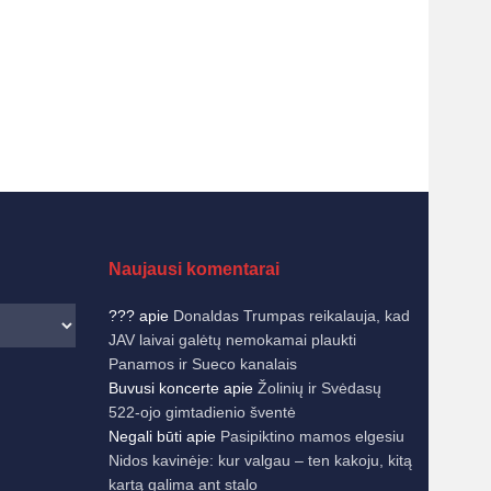
Naujausi komentarai
???
apie
Donaldas Trumpas reikalauja, kad
JAV laivai galėtų nemokamai plaukti
Panamos ir Sueco kanalais
Buvusi koncerte
apie
Žolinių ir Svėdasų
522-ojo gimtadienio šventė
Negali būti
apie
Pasipiktino mamos elgesiu
Nidos kavinėje: kur valgau – ten kakoju, kitą
kartą galima ant stalo