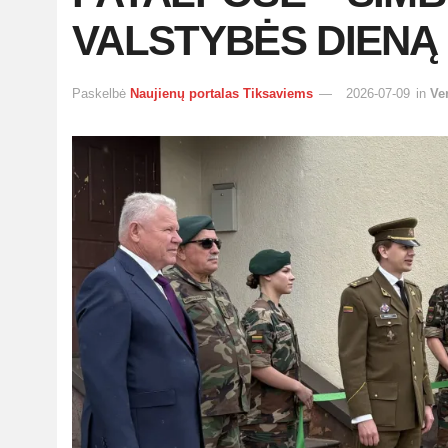
VALSTYBĖS DIENĄ
Paskelbė
Naujienų portalas Tiksaviems
2026-07-09
in
Ve