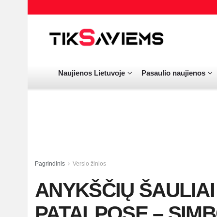
Naujienos Lietuvoje
Pasaulio naujienos
Pagrindinis
Verslo žinios
ANYKŠČIŲ ŠAULIAI
PATALPOSE – SIM