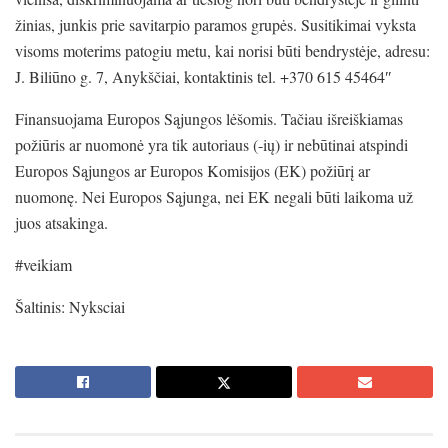
žinias, junkis prie savitarpio paramos grupės. Susitikimai vyksta
visoms moterims patogiu metu, kai norisi būti bendrystėje, adresu:
J. Biliūno g. 7, Anykščiai, kontaktinis tel. +370 615 45464″
Finansuojama Europos Sąjungos lėšomis. Tačiau išreiškiamas
požiūris ar nuomonė yra tik autoriaus (-ių) ir nebūtinai atspindi
Europos Sąjungos ar Europos Komisijos (EK) požiūrį ar
nuomonę. Nei Europos Sąjunga, nei EK negali būti laikoma už
juos atsakinga.
#veikiam
Šaltinis: Nyksciai