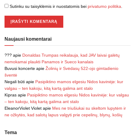
Sutinku su taisyklėmis ir nuostatomis bei
privatumo politika
.
Naujausi komentarai
???
apie
Donaldas Trumpas reikalauja, kad JAV laivai galėtų
nemokamai plaukti Panamos ir Sueco kanalais
Buvusi koncerte
apie
Žolinių ir Svėdasų 522-ojo gimtadienio
šventė
Negali būti
apie
Pasipiktino mamos elgesiu Nidos kavinėje: kur
valgau – ten kakoju, kitą kartą galima ant stalo
Kipras
apie
Pasipiktino mamos elgesiu Nidos kavinėje: kur valgau
– ten kakoju, kitą kartą galima ant stalo
EleanorViolet Violet
apie
Mes ne triušiukai su skeltom lupytėm ir
ne ožkytės, kad salotų lapus valgyti prie cepelinų, blynų, košių
Tema