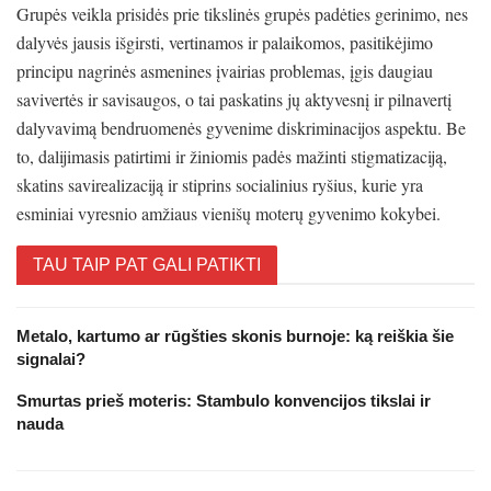
Grupės veikla prisidės prie tikslinės grupės padėties gerinimo, nes
dalyvės jausis išgirsti, vertinamos ir palaikomos, pasitikėjimo
principu nagrinės asmenines įvairias problemas, įgis daugiau
savivertės ir savisaugos, o tai paskatins jų aktyvesnį ir pilnavertį
dalyvavimą bendruomenės gyvenime diskriminacijos aspektu. Be
to, dalijimasis patirtimi ir žiniomis padės mažinti stigmatizaciją,
skatins savirealizaciją ir stiprins socialinius ryšius, kurie yra
esminiai vyresnio amžiaus vienišų moterų gyvenimo kokybei.
TAU TAIP PAT GALI PATIKTI
Metalo, kartumo ar rūgšties skonis burnoje: ką reiškia šie
signalai?
Smurtas prieš moteris: Stambulo konvencijos tikslai ir
nauda