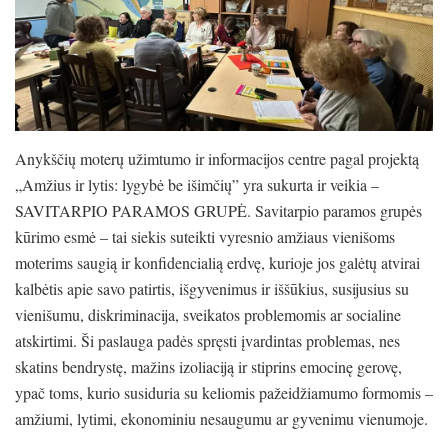
Anykščių moterų užimtumo ir informacijos centre pagal projektą
„Amžius ir lytis: lygybė be išimčių” yra sukurta ir veikia –
SAVITARPIO PARAMOS GRUPĖ. Savitarpio paramos grupės
kūrimo esmė – tai siekis suteikti vyresnio amžiaus vienišoms
moterims saugią ir konfidencialią erdvę, kurioje jos galėtų atvirai
kalbėtis apie savo patirtis, išgyvenimus ir iššūkius, susijusius su
vienišumu, diskriminacija, sveikatos problemomis ar socialine
atskirtimi. Ši paslauga padės spręsti įvardintas problemas, nes
skatins bendrystę, mažins izoliaciją ir stiprins emocinę gerovę,
ypač toms, kurio susiduria su keliomis pažeidžiamumo formomis –
amžiumi, lytimi, ekonominiu nesaugumu ar gyvenimu vienumoje.