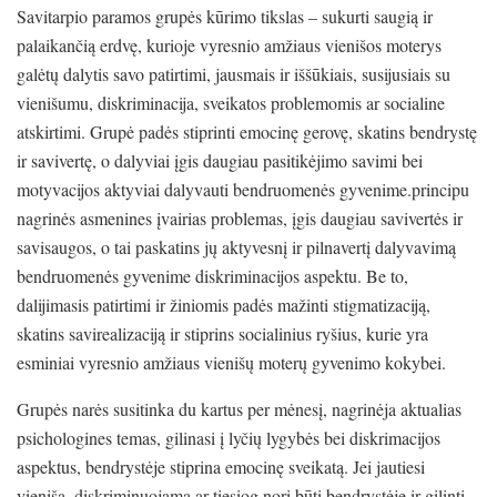
Savitarpio paramos grupės kūrimo tikslas – sukurti saugią ir
palaikančią erdvę, kurioje vyresnio amžiaus vienišos moterys
galėtų dalytis savo patirtimi, jausmais ir iššūkiais, susijusiais su
vienišumu, diskriminacija, sveikatos problemomis ar socialine
atskirtimi. Grupė padės stiprinti emocinę gerovę, skatins bendrystę
ir savivertę, o dalyviai įgis daugiau pasitikėjimo savimi bei
motyvacijos aktyviai dalyvauti bendruomenės gyvenime.principu
nagrinės asmenines įvairias problemas, įgis daugiau savivertės ir
savisaugos, o tai paskatins jų aktyvesnį ir pilnavertį dalyvavimą
bendruomenės gyvenime diskriminacijos aspektu. Be to,
dalijimasis patirtimi ir žiniomis padės mažinti stigmatizaciją,
skatins savirealizaciją ir stiprins socialinius ryšius, kurie yra
esminiai vyresnio amžiaus vienišų moterų gyvenimo kokybei.
Grupės narės susitinka du kartus per mėnesį, nagrinėja aktualias
psichologines temas, gilinasi į lyčių lygybės bei diskrimacijos
aspektus, bendrystėje stiprina emocinę sveikatą. Jei jautiesi
vieniša, diskriminuojama ar tiesiog nori būti bendrystėje ir gilinti