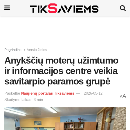
Pagrindinis
Verslo žinios
Anykščių moterų užimtumo
ir informacijos centre veikia
savitarpio paramos grupė
Paskelbė
Naujienų portalas Tiksaviems
2026-05-12
A
A
Skaitymo laikas: 3 min.