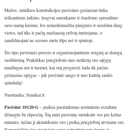
Mažos, smulkios konstrukcijos pavėsinės geriausiai tinka
ieškantiems laikino, lengvai surenkamo ir išardomo sprendimo
savo namų kiemui. Jos nenuskriaudžia piniginės ir neužima daug
vietos, tad tiks ir pačių mažiausių erdvių turėtojams, o
sandėliuojant ne sezono metu tilps net ir spintoje.
Šio tipo pavėsinės pravers ir organizuojantiems renginį ar draugų
susibūrimą. Praktiškas prieglobstis nuo netikėtų oro sąlygų
naudingas net ir tuomet, kai orų prognozė žada tik pačias
geriausias sąlygas – juk pavėsinė saugo ir nuo kaitrių saulės
spindulių!
Nuotrauka: Senukai.lt
Pavėsinė 10120-G
– puikus pasirinkimas norintiems rezultatu
džiaugtis be rūpesčių. Šią mini pavėsinę surinksite vos per kelias
minutes, tačiau ji akimirksniu virs į puikų prieglobstį atvirame ore.
Nepamirškite šios pavėsinės gerai pritvirtinti prie žemės ir