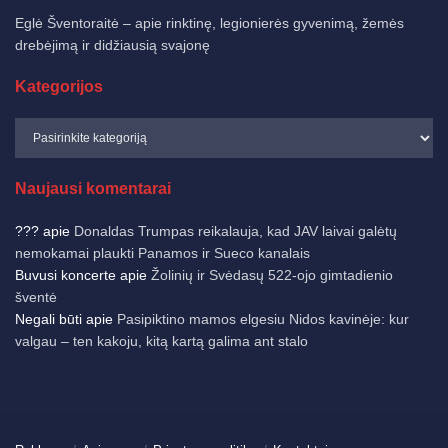
Eglė Šventoraitė – apie rinktinę, legionierės gyvenimą, žemės
drebėjimą ir didžiausią svajonę
Kategorijos
Naujausi komentarai
???
apie
Donaldas Trumpas reikalauja, kad JAV laivai galėtų
nemokamai plaukti Panamos ir Sueco kanalais
Buvusi koncerte
apie
Žolinių ir Svėdasų 522-ojo gimtadienio
šventė
Negali būti
apie
Pasipiktino mamos elgesiu Nidos kavinėje: kur
valgau – ten kakoju, kitą kartą galima ant stalo