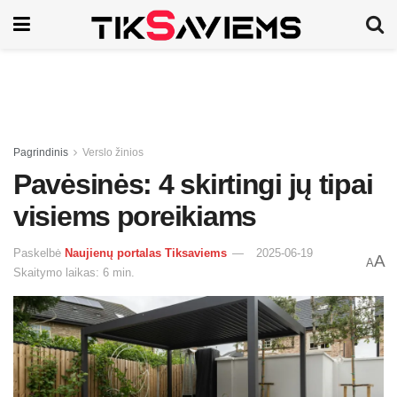
Pagrindinis
Verslo žinios
Pavėsinės: 4 skirtingi jų tipai
visiems poreikiams
Paskelbė
Naujienų portalas Tiksaviems
2025-06-19
A
A
Skaitymo laikas: 6 min.