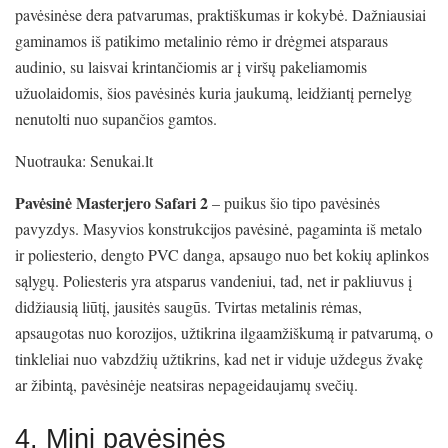
pavėsinėse dera patvarumas, praktiškumas ir kokybė. Dažniausiai
gaminamos iš patikimo metalinio rėmo ir drėgmei atsparaus
audinio, su laisvai krintančiomis ar į viršų pakeliamomis
užuolaidomis, šios pavėsinės kuria jaukumą, leidžiantį pernelyg
nenutolti nuo supančios gamtos.
Nuotrauka: Senukai.lt
Pavėsinė Masterjero Safari 2
– puikus šio tipo pavėsinės
pavyzdys. Masyvios konstrukcijos pavėsinė, pagaminta iš metalo
ir poliesterio, dengto PVC danga, apsaugo nuo bet kokių aplinkos
sąlygų. Poliesteris yra atsparus vandeniui, tad, net ir pakliuvus į
didžiausią liūtį, jausitės saugūs. Tvirtas metalinis rėmas,
apsaugotas nuo korozijos, užtikrina ilgaamžiškumą ir patvarumą, o
tinkleliai nuo vabzdžių užtikrins, kad net ir viduje uždegus žvakę
ar žibintą, pavėsinėje neatsiras nepageidaujamų svečių.
4. Mini pavėsinės