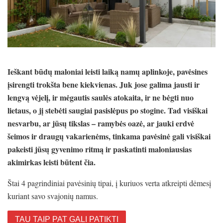
Ieškant būdų maloniai leisti laiką namų aplinkoje, pavėsines
įsirengti trokšta bene kiekvienas. Juk jose galima jausti ir
lengvą vėjelį, ir mėgautis saulės atokaita, ir ne bėgti nuo
lietaus, o jį stebėti saugiai pasislėpus po stogine. Tad visiškai
nesvarbu, ar jūsų tikslas – ramybės oazė, ar jauki erdvė
šeimos ir draugų vakarienėms, tinkama pavėsinė gali visiškai
pakeisti jūsų gyvenimo ritmą ir paskatinti maloniausias
akimirkas leisti būtent čia.
Štai 4 pagrindiniai pavėsinių tipai, į kuriuos verta atkreipti dėmesį
kuriant savo svajonių namus.
TAU TAIP PAT GALI PATIKTI