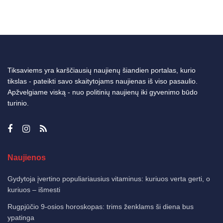
Tiksaviems yra karščiausių naujienų šiandien portalas, kurio
tikslas - pateikti savo skaitytojams naujienas iš viso pasaulio.
Apžvelgiame viską - nuo politinių naujienų iki gyvenimo būdo
turinio.
Naujienos
Gydytoja įvertino populiariausius vitaminus: kuriuos verta gerti, o
kuriuos – išmesti
Rugpjūčio 9-osios horoskopas: trims ženklams ši diena bus
ypatinga