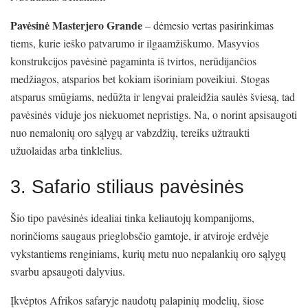
Pavėsinė Masterjero Grande
– dėmesio vertas pasirinkimas
tiems, kurie ieško patvarumo ir ilgaamžiškumo. Masyvios
konstrukcijos pavėsinė pagaminta iš tvirtos, nerūdijančios
medžiagos, atsparios bet kokiam išoriniam poveikiui. Stogas
atsparus smūgiams, nedūžta ir lengvai praleidžia saulės šviesą, tad
pavėsinės viduje jos niekuomet nepristigs. Na, o norint apsisaugoti
nuo nemalonių oro sąlygų ar vabzdžių, tereiks užtraukti
užuolaidas arba tinklelius.
3. Safario stiliaus pavėsinės
Šio tipo pavėsinės idealiai tinka keliautojų kompanijoms,
norinčioms saugaus prieglobsčio gamtoje, ir atviroje erdvėje
vykstantiems renginiams, kurių metu nuo nepalankių oro sąlygų
svarbu apsaugoti dalyvius.
Įkvėptos Afrikos safaryje naudotų palapinių modelių, šiose