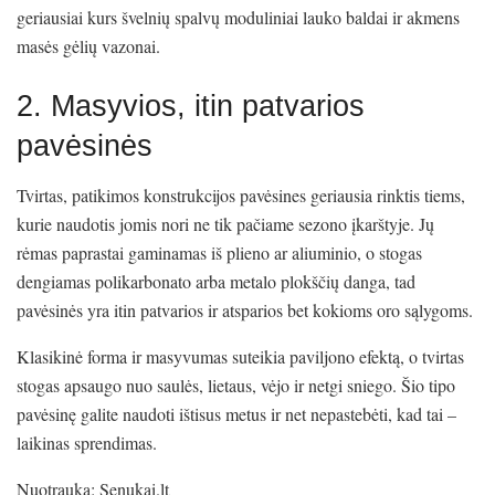
geriausiai kurs švelnių spalvų moduliniai lauko baldai ir akmens
masės gėlių vazonai.
2. Masyvios, itin patvarios
pavėsinės
Tvirtas, patikimos konstrukcijos pavėsines geriausia rinktis tiems,
kurie naudotis jomis nori ne tik pačiame sezono įkarštyje. Jų
rėmas paprastai gaminamas iš plieno ar aliuminio, o stogas
dengiamas polikarbonato arba metalo plokščių danga, tad
pavėsinės yra itin patvarios ir atsparios bet kokioms oro sąlygoms.
Klasikinė forma ir masyvumas suteikia paviljono efektą, o tvirtas
stogas apsaugo nuo saulės, lietaus, vėjo ir netgi sniego. Šio tipo
pavėsinę galite naudoti ištisus metus ir net nepastebėti, kad tai –
laikinas sprendimas.
Nuotrauka: Senukai.lt