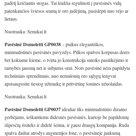
padėtį keičiantis stogas. Tai leidžia reguliuoti į pavėsinės vidų
patenkančios šviesos srautą ir oro judėjimą, pasislėpti nuo vėjo ar
lietaus.
Nuotrauka: Senukai.lt
Pavėsinė Domoletti GP0038
– puikus elegantiškos,
minimalistinės pavėsinės pavyzdys. Pilkos spalvos korpusas derės
bet kokiame kieme, o tvirta jo konstrukcija suteiks pasitikėjimo ir
ramybės jausmą net ir subjurus orui. Nors pavėsinė nėra papildyta
techniniais sprendimais, nuo nemalonių oro sąlygų lengvai
apsisaugosite tiesiog užtraukę ir pritvirtinę šonines užuolaidas.
Nuotrauka: Senukai.lt
Pavėsinė Domoletti GP0037
idealiai tiks minimalistinio dizaino
gerbėjams, ieškantiems didesnės pavėsinės, kurioje be papildomų
rūpesčių išsiteks ir didelė šeima, ir gausi draugų kompanija. Ruda
spalva dailiai atrodys augmenijos fone, o pavėsinėje jaukumą