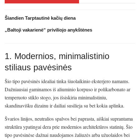
Šiandien Tarptautinė kačių diena
„Baltoji vakarienė“ priviliojo anykštėnes
1. Modernios, minimalistinio
stiliaus pavėsinės
Šio tipo pavėsinės idealiai tinka šiuolaikinio eksterjero namams.
Dažniausiai gaminamos iš aliuminio korpuso ir polikarbonato ar
temperuoto stiklo stogo, jos išsiskiria minimalistiniu,
skandinavišku dizainu ir dailiai susilieja su bet kokia aplinka.
Švarios linijos, neutralios spalvos bei paprasta, aiškiai suprantama
struktūra ypatingai dera prie modernios architektūros statinių. Šio
tipo pavėsinėse dažnai naudojamos žaliuzės arba užuolaidos bei