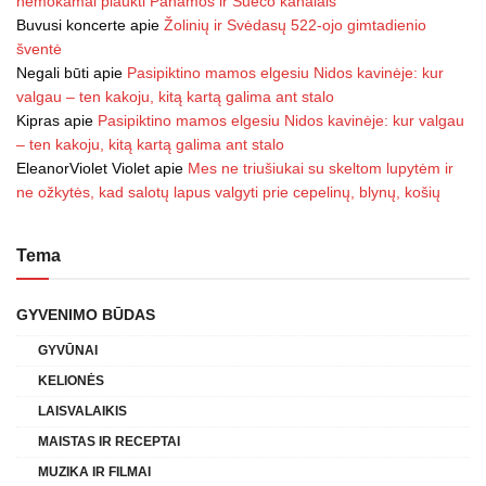
nemokamai plaukti Panamos ir Sueco kanalais
Buvusi koncerte
apie
Žolinių ir Svėdasų 522-ojo gimtadienio
šventė
Negali būti
apie
Pasipiktino mamos elgesiu Nidos kavinėje: kur
valgau – ten kakoju, kitą kartą galima ant stalo
Kipras
apie
Pasipiktino mamos elgesiu Nidos kavinėje: kur valgau
– ten kakoju, kitą kartą galima ant stalo
EleanorViolet Violet
apie
Mes ne triušiukai su skeltom lupytėm ir
ne ožkytės, kad salotų lapus valgyti prie cepelinų, blynų, košių
Tema
GYVENIMO BŪDAS
GYVŪNAI
KELIONĖS
LAISVALAIKIS
MAISTAS IR RECEPTAI
MUZIKA IR FILMAI