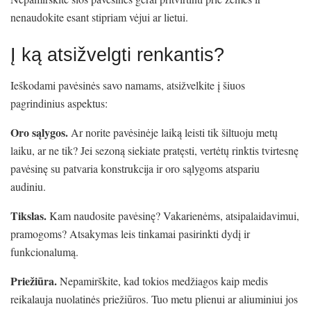
nenaudokite esant stipriam vėjui ar lietui.
Į ką atsižvelgti renkantis?
Ieškodami pavėsinės savo namams, atsižvelkite į šiuos
pagrindinius aspektus:
Oro sąlygos.
Ar norite pavėsinėje laiką leisti tik šiltuoju metų
laiku, ar ne tik? Jei sezoną siekiate pratęsti, vertėtų rinktis tvirtesnę
pavėsinę su patvaria konstrukcija ir oro sąlygoms atspariu
audiniu.
Tikslas.
Kam naudosite pavėsinę? Vakarienėms, atsipalaidavimui,
pramogoms? Atsakymas leis tinkamai pasirinkti dydį ir
funkcionalumą.
Priežiūra.
Nepamirškite, kad tokios medžiagos kaip medis
reikalauja nuolatinės priežiūros. Tuo metu plienui ar aliuminiui jos